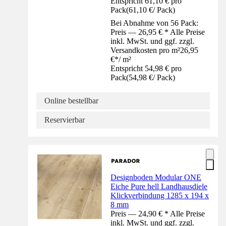
Entspricht 61,10 € pro
Pack
(
61,10 €
/
Pack
)
Bei Abnahme von 56 Pack:
Preis — 26,95 € * Alle Preise
inkl. MwSt. und ggf. zzgl.
Versandkosten pro m²
26,95
€
*
/
m²
Entspricht 54,98 € pro
Pack
(
54,98 €
/
Pack
)
Online bestellbar
Reservierbar
Designboden Modular ONE
Eiche Pure hell Landhausdiele
Klickverbindung 1285 x 194 x
8 mm
Preis — 24,90 € * Alle Preise
inkl. MwSt. und ggf. zzgl.