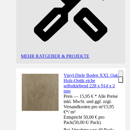
MEHR RATGEBER & PROJEKTE
Vinyl-Diele Boden XXL Oak
Holz-Optik eiche
selbstklebend 228 x 914 x 2
mm
Preis — 15,95 € * Alle Preise
inkl. MwSt. und ggf. zzgl.
Versandkosten pro m²
15,95
€
*
/
m²
Entspricht 50,00 € pro
Pack
(
50,00 €
/
Pack
)
Bei Abnahme von 40 Pack: