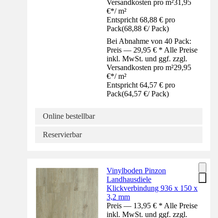
Versandkosten pro m²
31,95
€
*
/
m²
Entspricht 68,88 € pro
Pack
(
68,88 €
/
Pack
)
Bei Abnahme von 40 Pack:
Preis — 29,95 € * Alle Preise
inkl. MwSt. und ggf. zzgl.
Versandkosten pro m²
29,95
€
*
/
m²
Entspricht 64,57 € pro
Pack
(
64,57 €
/
Pack
)
Online bestellbar
Reservierbar
Vinylboden Pinzon
Landhausdiele
Klickverbindung 936 x 150 x
3,2 mm
Preis — 13,95 € * Alle Preise
inkl. MwSt. und ggf. zzgl.