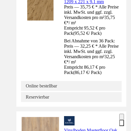
1209 x 221 x 9.1 mm
Preis — 35,75 € * Alle Preise
inkl. MwSt. und ggf. zzgl.
Versandkosten pro m²
35,75
€
*
/
m²
Entspricht 95,52 € pro
Pack
(
95,52 €
/
Pack
)
Bei Abnahme von 36 Pack:
Preis — 32,25 € * Alle Preise
inkl. MwSt. und ggf. zzgl.
Versandkosten pro m²
32,25
€
*
/
m²
Entspricht 86,17 € pro
Pack
(
86,17 €
/
Pack
)
Online bestellbar
Reservierbar
Vinylboden Masterfloor Oak