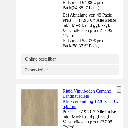
Entspricht 64,88 € pro
Pack
(
64,88 €
/
Pack
)
Bei Abnahme von 48 Pack:
Preis — 17,95 € * Alle Preise
inkl. MwSt. und ggf. zzgl.
Versandkosten pro m²
17,95
€
*
/
m²
Entspricht 58,37 € pro
Pack
(
58,37 €
/
Pack
)
Online bestellbar
Reservierbar
Rigid Vinylboden Camano
Landhausdiele
Klickverbindung 1220 x 180 x
6,0 mm
Preis — 27,95 € * Alle Preise
inkl. MwSt. und ggf. zzgl.
Versandkosten pro m²
27,95
€
*
/
m²