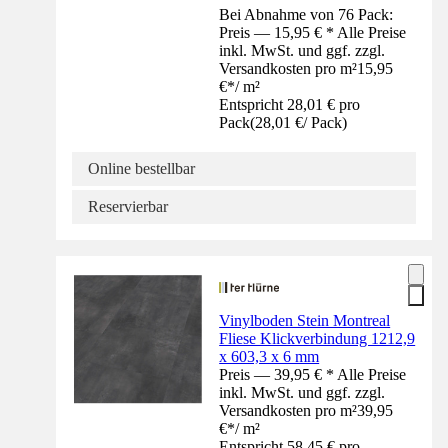
Bei Abnahme von 76 Pack:
Preis — 15,95 € * Alle Preise
inkl. MwSt. und ggf. zzgl.
Versandkosten pro m²
15,95
€
*
/
m²
Entspricht 28,01 € pro
Pack
(
28,01 €
/
Pack
)
Online bestellbar
Reservierbar
Vinylboden Stein Montreal
Fliese Klickverbindung 1212,9
x 603,3 x 6 mm
Preis — 39,95 € * Alle Preise
inkl. MwSt. und ggf. zzgl.
Versandkosten pro m²
39,95
€
*
/
m²
Entspricht 58,45 € pro