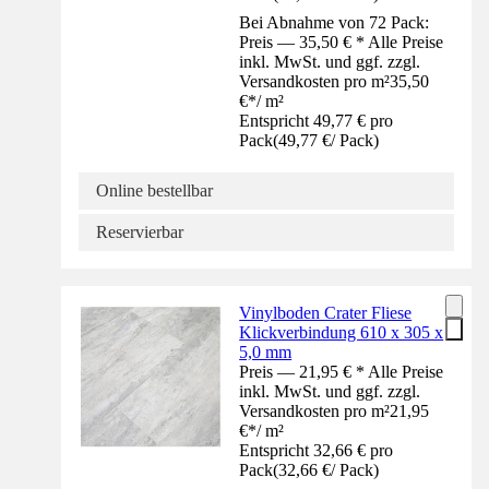
Bei Abnahme von 72 Pack:
Preis — 35,50 € * Alle Preise
inkl. MwSt. und ggf. zzgl.
Versandkosten pro m²
35,50
€
*
/
m²
Entspricht 49,77 € pro
Pack
(
49,77 €
/
Pack
)
Online bestellbar
Reservierbar
Vinylboden Crater Fliese
Klickverbindung 610 x 305 x
5,0 mm
Preis — 21,95 € * Alle Preise
inkl. MwSt. und ggf. zzgl.
Versandkosten pro m²
21,95
€
*
/
m²
Entspricht 32,66 € pro
Pack
(
32,66 €
/
Pack
)