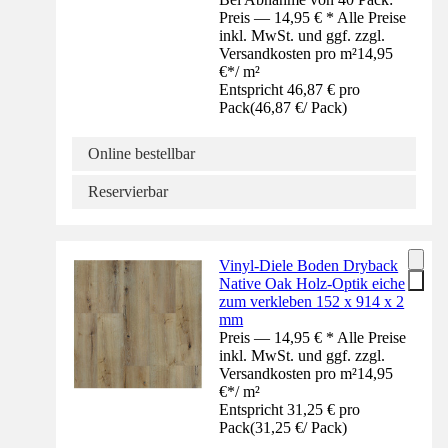
Preis — 14,95 € * Alle Preise
inkl. MwSt. und ggf. zzgl.
Versandkosten pro m²
14,95
€
*
/
m²
Entspricht 46,87 € pro
Pack
(
46,87 €
/
Pack
)
Online bestellbar
Reservierbar
Vinyl-Diele Boden Dryback
Native Oak Holz-Optik eiche
zum verkleben 152 x 914 x 2
mm
Preis — 14,95 € * Alle Preise
inkl. MwSt. und ggf. zzgl.
Versandkosten pro m²
14,95
€
*
/
m²
Entspricht 31,25 € pro
Pack
(
31,25 €
/
Pack
)