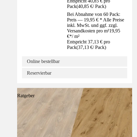
Entspricht 40,85 € pro
Pack
(
40,85 €
/
Pack
)
Bei Abnahme von 60 Pack:
Preis — 19,95 € * Alle Preise
inkl. MwSt. und ggf. zzgl.
Versandkosten pro m²
19,95
€
*
/
m²
Entspricht 37,13 € pro
Pack
(
37,13 €
/
Pack
)
Online bestellbar
Reservierbar
Ratgeber