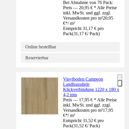
Bei Abnahme von 76 Pack:
Preis — 20,95 € * Alle Preise
inkl. MwSt. und ggf. zzgl.
Versandkosten pro m²
20,95
€
*
/
m²
Entspricht 31,17 € pro
Pack
(
31,17 €
/
Pack
)
Online bestellbar
Reservierbar
Vinylboden Campeon
Landhausdiele
Klickverbindung 1220 x 180 x
4,2 mm
Preis — 17,95 € * Alle Preise
inkl. MwSt. und ggf. zzgl.
Versandkosten pro m²
17,95
€
*
/
m²
Entspricht 31,52 € pro
Pack
(
31,52 €
/
Pack
)