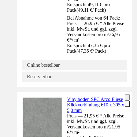
Entspricht 49,11 € pro
Pack
(
49,11 €
/
Pack
)
Bei Abnahme von 64 Pack:
Preis — 26,95 € * Alle Preise
inkl. MwSt. und ggf. zzgl.
Versandkosten pro m²
26,95
€
*
/
m²
Entspricht 47,35 € pro
Pack
(
47,35 €
/
Pack
)
Online bestellbar
Reservierbar
Vinylboden SPC Arco Fliese
Klickverbindung 610 x 305 x
5,0 mm
Preis — 21,95 € * Alle Preise
inkl. MwSt. und ggf. zzgl.
Versandkosten pro m²
21,95
€
*
/
m²