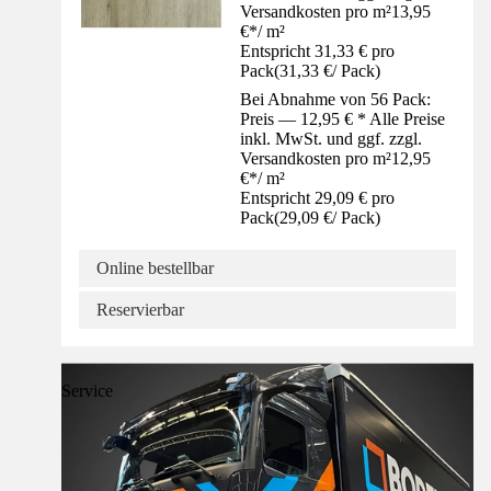
Versandkosten pro m²
13,95
€
*
/
m²
Entspricht 31,33 € pro
Pack
(
31,33 €
/
Pack
)
Bei Abnahme von 56 Pack:
Preis — 12,95 € * Alle Preise
inkl. MwSt. und ggf. zzgl.
Versandkosten pro m²
12,95
€
*
/
m²
Entspricht 29,09 € pro
Pack
(
29,09 €
/
Pack
)
Online bestellbar
Reservierbar
Service