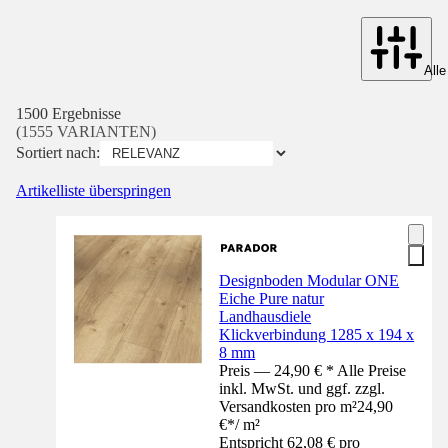
Alle
1500 Ergebnisse
(1555 VARIANTEN)
Sortiert nach:
Artikelliste überspringen
Designboden Modular ONE
Eiche Pure natur
Landhausdiele
Klickverbindung 1285 x 194 x
8 mm
Preis — 24,90 € * Alle Preise
inkl. MwSt. und ggf. zzgl.
Versandkosten pro m²
24,90
€
*
/
m²
Entspricht 62,08 € pro