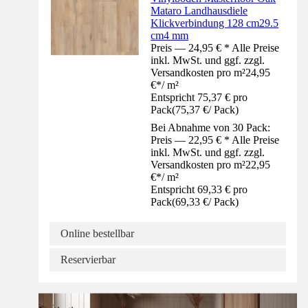
Mataro Landhausdiele
Klickverbindung 128 cm29.5
cm4 mm
Preis — 24,95 € * Alle Preise
inkl. MwSt. und ggf. zzgl.
Versandkosten pro m²
24,95
€
*
/
m²
Entspricht 75,37 € pro
Pack
(
75,37 €
/
Pack
)
Bei Abnahme von 30 Pack:
Preis — 22,95 € * Alle Preise
inkl. MwSt. und ggf. zzgl.
Versandkosten pro m²
22,95
€
*
/
m²
Entspricht 69,33 € pro
Pack
(
69,33 €
/
Pack
)
Online bestellbar
Reservierbar