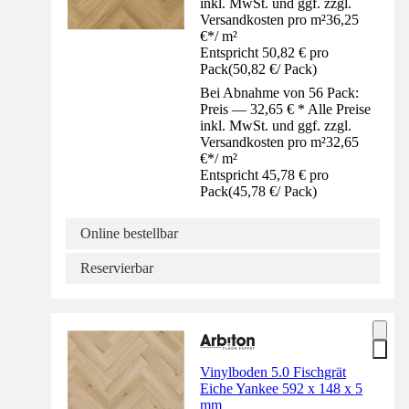
inkl. MwSt. und ggf. zzgl.
Versandkosten pro m²
36,25
€
*
/
m²
Entspricht 50,82 € pro
Pack
(
50,82 €
/
Pack
)
Bei Abnahme von 56 Pack:
Preis — 32,65 € * Alle Preise
inkl. MwSt. und ggf. zzgl.
Versandkosten pro m²
32,65
€
*
/
m²
Entspricht 45,78 € pro
Pack
(
45,78 €
/
Pack
)
Online bestellbar
Reservierbar
Vinylboden 5.0 Fischgrät
Eiche Yankee 592 x 148 x 5
mm