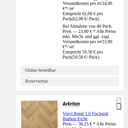
Versandkosten pro m²
24,90
€
*
/
m²
Entspricht 62,08 € pro
Pack
(
62,08 €
/
Pack
)
Bei Abnahme von 40 Pack:
Preis — 23,90 € * Alle Preise
inkl. MwSt. und ggf. zzgl.
Versandkosten pro m²
23,90
€
*
/
m²
Entspricht 59,58 € pro
Pack
(
59,58 €
/
Pack
)
Online bestellbar
Reservierbar
Vinyl Rigid 5.0 Fischgrät
Burbon Eiche
Preis — 36,25 € * Alle Preise