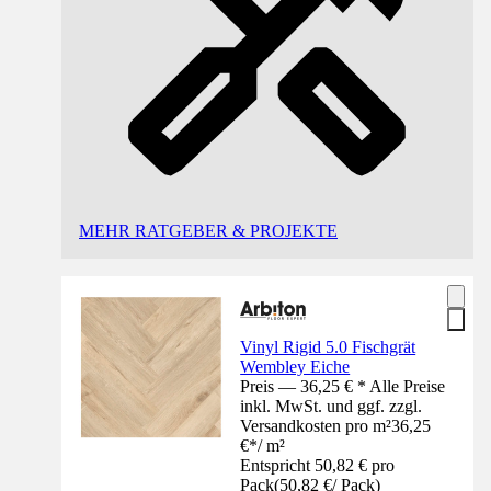
MEHR RATGEBER & PROJEKTE
Vinyl Rigid 5.0 Fischgrät
Wembley Eiche
Preis — 36,25 € * Alle Preise
inkl. MwSt. und ggf. zzgl.
Versandkosten pro m²
36,25
€
*
/
m²
Entspricht 50,82 € pro
Pack
(
50,82 €
/
Pack
)