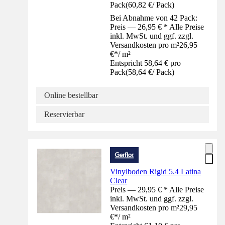
Pack
(
60,82 €
/
Pack
)
Bei Abnahme von 42 Pack:
Preis — 26,95 € * Alle Preise
inkl. MwSt. und ggf. zzgl.
Versandkosten pro m²
26,95
€
*
/
m²
Entspricht 58,64 € pro
Pack
(
58,64 €
/
Pack
)
Online bestellbar
Reservierbar
Vinylboden Rigid 5.4 Latina
Clear
Preis — 29,95 € * Alle Preise
inkl. MwSt. und ggf. zzgl.
Versandkosten pro m²
29,95
€
*
/
m²