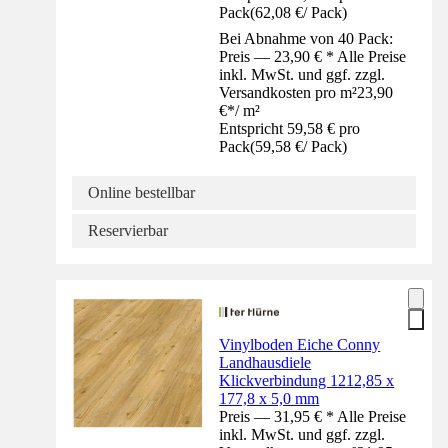
Pack
(
62,08 €
/
Pack
)
Bei Abnahme von 40 Pack:
Preis — 23,90 € * Alle Preise
inkl. MwSt. und ggf. zzgl.
Versandkosten pro m²
23,90
€
*
/
m²
Entspricht 59,58 € pro
Pack
(
59,58 €
/
Pack
)
Online bestellbar
Reservierbar
Vinylboden Eiche Conny
Landhausdiele
Klickverbindung 1212,85 x
177,8 x 5,0 mm
Preis — 31,95 € * Alle Preise
inkl. MwSt. und ggf. zzgl.