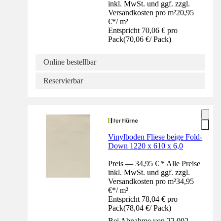
inkl. MwSt. und ggf. zzgl.
Versandkosten pro m²
20,95
€
*
/
m²
Entspricht 70,06 € pro
Pack
(
70,06 €
/
Pack
)
Online bestellbar
Reservierbar
Vinylboden Fliese beige Fold-
Down 1220 x 610 x 6,0
Preis — 34,95 € * Alle Preise
inkl. MwSt. und ggf. zzgl.
Versandkosten pro m²
34,95
€
*
/
m²
Entspricht 78,04 € pro
Pack
(
78,04 €
/
Pack
)
Bei Abnahme von 22,002