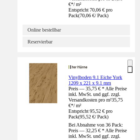
€
*
/
m²
Entspricht 70,06 € pro
Pack
(
70,06 €
/
Pack
)
Online bestellbar
Reservierbar
Vinylboden 9.1 Eiche York
1209 x 221 x 9.1 mm
Preis — 35,75 € * Alle Preise
inkl. MwSt. und ggf. zzgl.
Versandkosten pro m²
35,75
€
*
/
m²
Entspricht 95,52 € pro
Pack
(
95,52 €
/
Pack
)
Bei Abnahme von 36 Pack:
Preis — 32,25 € * Alle Preise
inkl. MwSt. und ggf. zzgl.