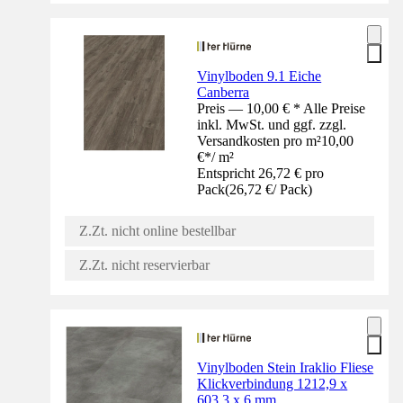
Vinylboden 9.1 Eiche
Canberra
Preis — 10,00 € * Alle Preise
inkl. MwSt. und ggf. zzgl.
Versandkosten pro m²
10,00
€
*
/
m²
Entspricht 26,72 € pro
Pack
(
26,72 €
/
Pack
)
Z.Zt. nicht online bestellbar
Z.Zt. nicht reservierbar
Vinylboden Stein Iraklio Fliese
Klickverbindung 1212,9 x
603,3 x 6 mm