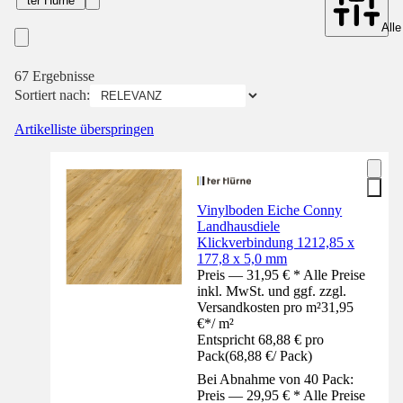
ter Hürne
Alle
67 Ergebnisse
Sortiert nach:
Artikelliste überspringen
Vinylboden Eiche Conny
Landhausdiele
Klickverbindung 1212,85 x
177,8 x 5,0 mm
Preis — 31,95 € * Alle Preise
inkl. MwSt. und ggf. zzgl.
Versandkosten pro m²
31,95
€
*
/
m²
Entspricht 68,88 € pro
Pack
(
68,88 €
/
Pack
)
Bei Abnahme von 40 Pack:
Preis — 29,95 € * Alle Preise