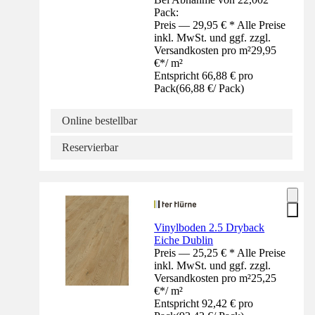
Pack:
Preis — 29,95 € * Alle Preise
inkl. MwSt. und ggf. zzgl.
Versandkosten pro m²
29,95
€
*
/
m²
Entspricht 66,88 € pro
Pack
(
66,88 €
/
Pack
)
Online bestellbar
Reservierbar
Vinylboden 2.5 Dryback
Eiche Dublin
Preis — 25,25 € * Alle Preise
inkl. MwSt. und ggf. zzgl.
Versandkosten pro m²
25,25
€
*
/
m²
Entspricht 92,42 € pro