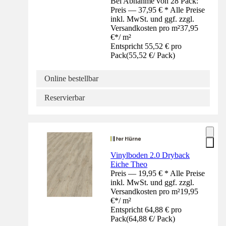
Bei Abnahme von 28 Pack:
Preis — 37,95 € * Alle Preise
inkl. MwSt. und ggf. zzgl.
Versandkosten pro m²
37,95
€
*
/
m²
Entspricht 55,52 € pro
Pack
(
55,52 €
/
Pack
)
Online bestellbar
Reservierbar
Vinylboden 2.0 Dryback
Eiche Theo
Preis — 19,95 € * Alle Preise
inkl. MwSt. und ggf. zzgl.
Versandkosten pro m²
19,95
€
*
/
m²
Entspricht 64,88 € pro
Pack
(
64,88 €
/
Pack
)