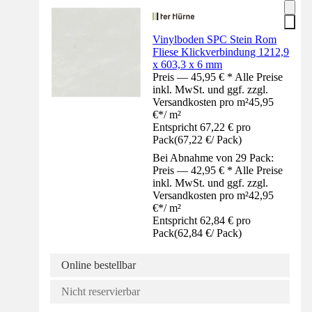
Vinylboden SPC Stein Rom
Fliese Klickverbindung 1212,9
x 603,3 x 6 mm
Preis — 45,95 € * Alle Preise
inkl. MwSt. und ggf. zzgl.
Versandkosten pro m²
45,95
€
*
/
m²
Entspricht 67,22 € pro
Pack
(
67,22 €
/
Pack
)
Bei Abnahme von 29 Pack:
Preis — 42,95 € * Alle Preise
inkl. MwSt. und ggf. zzgl.
Versandkosten pro m²
42,95
€
*
/
m²
Entspricht 62,84 € pro
Pack
(
62,84 €
/
Pack
)
Online bestellbar
Nicht reservierbar