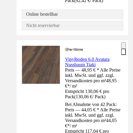
Pack
(
92,42 €
/
Pack
)
Online bestellbar
Nicht reservierbar
Vinylboden 6.0 Avatara
Nussbaum Tiaki
Preis — 48,95 € * Alle Preise
inkl. MwSt. und ggf. zzgl.
Versandkosten pro m²
48,95
€
*
/
m²
Entspricht 130,06 € pro
Pack
(
130,06 €
/
Pack
)
Bei Abnahme von 42 Pack:
Preis — 44,05 € * Alle Preise
inkl. MwSt. und ggf. zzgl.
Versandkosten pro m²
44,05
€
*
/
m²
Entspricht 117,04 € pro