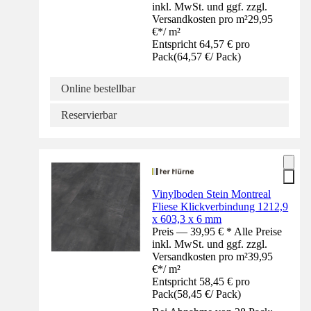
inkl. MwSt. und ggf. zzgl.
Versandkosten pro m²
29,95
€
*
/
m²
Entspricht 64,57 € pro
Pack
(
64,57 €
/
Pack
)
Online bestellbar
Reservierbar
Vinylboden Stein Montreal
Fliese Klickverbindung 1212,9
x 603,3 x 6 mm
Preis — 39,95 € * Alle Preise
inkl. MwSt. und ggf. zzgl.
Versandkosten pro m²
39,95
€
*
/
m²
Entspricht 58,45 € pro
Pack
(
58,45 €
/
Pack
)