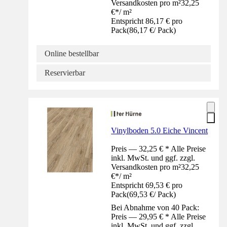
Versandkosten pro m²
32,25
€
*
/
m²
Entspricht 86,17 € pro
Pack
(
86,17 €
/
Pack
)
Online bestellbar
Reservierbar
Vinylboden 5.0 Eiche Vincent
Preis — 32,25 € * Alle Preise
inkl. MwSt. und ggf. zzgl.
Versandkosten pro m²
32,25
€
*
/
m²
Entspricht 69,53 € pro
Pack
(
69,53 €
/
Pack
)
Bei Abnahme von 40 Pack:
Preis — 29,95 € * Alle Preise
inkl. MwSt. und ggf. zzgl.