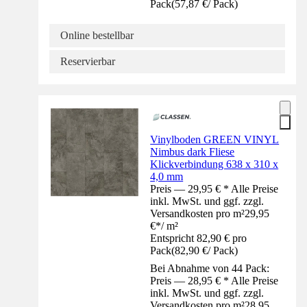
Pack
(
57,87 €
/
Pack
)
Online bestellbar
Reservierbar
Vinylboden GREEN VINYL
Nimbus dark Fliese
Klickverbindung 638 x 310 x
4,0 mm
Preis — 29,95 € * Alle Preise
inkl. MwSt. und ggf. zzgl.
Versandkosten pro m²
29,95
€
*
/
m²
Entspricht 82,90 € pro
Pack
(
82,90 €
/
Pack
)
Bei Abnahme von 44 Pack:
Preis — 28,95 € * Alle Preise
inkl. MwSt. und ggf. zzgl.
Versandkosten pro m²
28,95