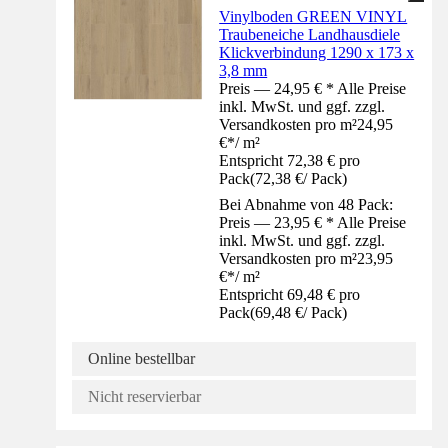
Vinylboden GREEN VINYL
Traubeneiche Landhausdiele
Klickverbindung 1290 x 173 x
3,8 mm
Preis — 24,95 € * Alle Preise
inkl. MwSt. und ggf. zzgl.
Versandkosten pro m²
24,95
€
*
/
m²
Entspricht 72,38 € pro
Pack
(
72,38 €
/
Pack
)
Bei Abnahme von 48 Pack:
Preis — 23,95 € * Alle Preise
inkl. MwSt. und ggf. zzgl.
Versandkosten pro m²
23,95
€
*
/
m²
Entspricht 69,48 € pro
Pack
(
69,48 €
/
Pack
)
Online bestellbar
Nicht reservierbar