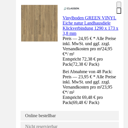
Vinylboden GREEN VINYL
Eiche natur Landhausdiele
Klickverbindung 1290 x 173 x
3,8 mm
Preis — 24,95 € * Alle Preise
inkl. MwSt. und ggf. zzgl.
Versandkosten pro m²
24,95
€
*
/
m²
Entspricht 72,38 € pro
Pack
(
72,38 €
/
Pack
)
Bei Abnahme von 48 Pack:
Preis — 23,95 € * Alle Preise
inkl. MwSt. und ggf. zzgl.
Versandkosten pro m²
23,95
€
*
/
m²
Entspricht 69,48 € pro
Pack
(
69,48 €
/
Pack
)
Online bestellbar
Nicht reservierbar