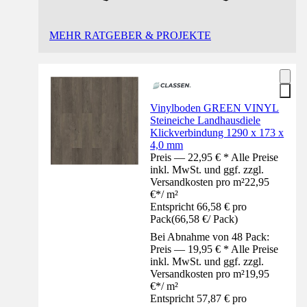
MEHR RATGEBER & PROJEKTE
Vinylboden GREEN VINYL
Steineiche Landhausdiele
Klickverbindung 1290 x 173 x
4,0 mm
Preis — 22,95 € * Alle Preise
inkl. MwSt. und ggf. zzgl.
Versandkosten pro m²
22,95
€
*
/
m²
Entspricht 66,58 € pro
Pack
(
66,58 €
/
Pack
)
Bei Abnahme von 48 Pack:
Preis — 19,95 € * Alle Preise
inkl. MwSt. und ggf. zzgl.
Versandkosten pro m²
19,95
€
*
/
m²
Entspricht 57,87 € pro