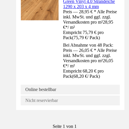
Green Vinyl 4.0 Strandeiche
1290 x 203 x 4 mm
Preis — 28,95 € * Alle Preise
inkl. MwSt. und ggf. zzgl.
Versandkosten pro m²
28,95
€
*
/
m²
Entspricht 75,79 € pro
Pack
(
75,79 €
/
Pack
)
Bei Abnahme von 48 Pack:
Preis — 26,05 € * Alle Preise
inkl. MwSt. und ggf. zzgl.
Versandkosten pro m²
26,05
€
*
/
m²
Entspricht 68,20 € pro
Pack
(
68,20 €
/
Pack
)
Online bestellbar
Nicht reservierbar
Seite 1 von 1