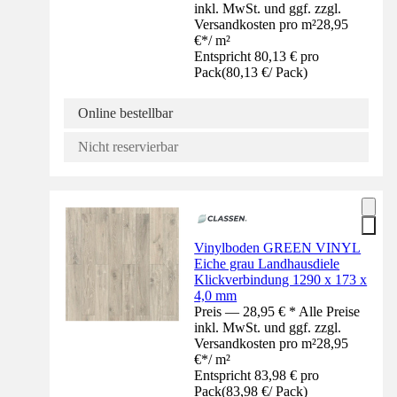
inkl. MwSt. und ggf. zzgl.
Versandkosten pro m²
28,95
€
*
/
m²
Entspricht 80,13 € pro
Pack
(
80,13 €
/
Pack
)
Online bestellbar
Nicht reservierbar
Vinylboden GREEN VINYL
Eiche grau Landhausdiele
Klickverbindung 1290 x 173 x
4,0 mm
Preis — 28,95 € * Alle Preise
inkl. MwSt. und ggf. zzgl.
Versandkosten pro m²
28,95
€
*
/
m²
Entspricht 83,98 € pro
Pack
(
83,98 €
/
Pack
)