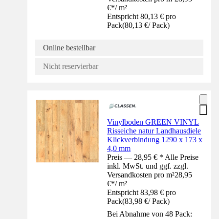
€
*
/
m²
Entspricht 80,13 € pro
Pack
(
80,13 €
/
Pack
)
Online bestellbar
Nicht reservierbar
Vinylboden GREEN VINYL
Risseiche natur Landhausdiele
Klickverbindung 1290 x 173 x
4,0 mm
Preis — 28,95 € * Alle Preise
inkl. MwSt. und ggf. zzgl.
Versandkosten pro m²
28,95
€
*
/
m²
Entspricht 83,98 € pro
Pack
(
83,98 €
/
Pack
)
Bei Abnahme von 48 Pack: