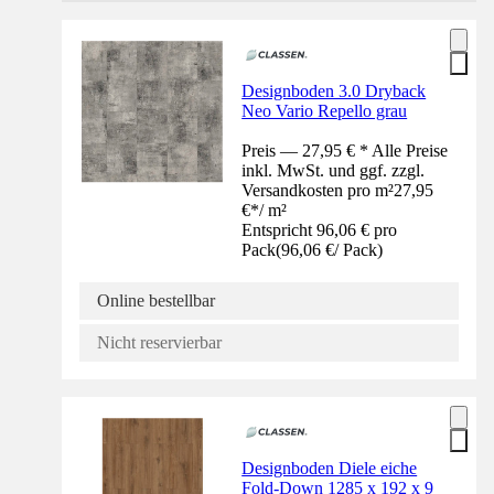
Designboden 3.0 Dryback
Neo Vario Repello grau
Preis — 27,95 € * Alle Preise
inkl. MwSt. und ggf. zzgl.
Versandkosten pro m²
27,95
€
*
/
m²
Entspricht 96,06 € pro
Pack
(
96,06 €
/
Pack
)
Online bestellbar
Nicht reservierbar
Designboden Diele eiche
Fold-Down 1285 x 192 x 9