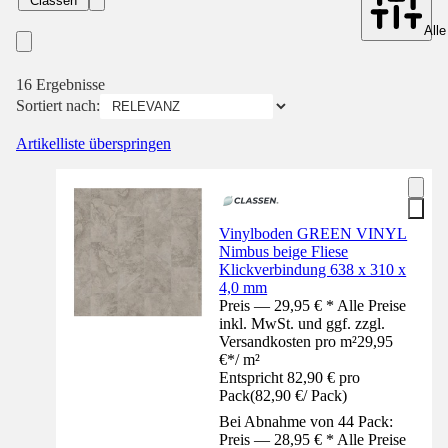
Classen
Alle
16 Ergebnisse
Sortiert nach:
Artikelliste überspringen
Vinylboden GREEN VINYL
Nimbus beige Fliese
Klickverbindung 638 x 310 x
4,0 mm
Preis — 29,95 € * Alle Preise
inkl. MwSt. und ggf. zzgl.
Versandkosten pro m²
29,95
€
*
/
m²
Entspricht 82,90 € pro
Pack
(
82,90 €
/
Pack
)
Bei Abnahme von 44 Pack:
Preis — 28,95 € * Alle Preise