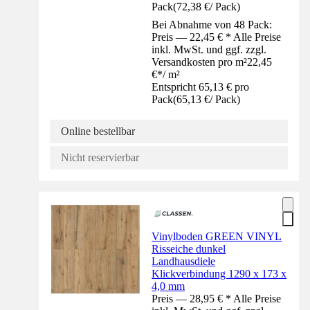
Pack
(
72,38 €
/
Pack
)
Bei Abnahme von 48 Pack:
Preis — 22,45 € * Alle Preise
inkl. MwSt. und ggf. zzgl.
Versandkosten pro m²
22,45
€
*
/
m²
Entspricht 65,13 € pro
Pack
(
65,13 €
/
Pack
)
Online bestellbar
Nicht reservierbar
Vinylboden GREEN VINYL
Risseiche dunkel
Landhausdiele
Klickverbindung 1290 x 173 x
4,0 mm
Preis — 28,95 € * Alle Preise