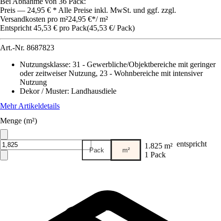
Bei Abnahme von 36 Pack:
Preis — 24,95 € * Alle Preise inkl. MwSt. und ggf. zzgl.
Versandkosten pro m²
24,95 €
*
/
m²
Entspricht 45,53 € pro Pack
(
45,53 €
/
Pack
)
Art.-Nr.
8687823
Nutzungsklasse
:
31 - Gewerbliche/Objektbereiche mit geringer
oder zeitweiser Nutzung, 23 - Wohnbereiche mit intensiver
Nutzung
Dekor / Muster
:
Landhausdiele
Mehr Artikeldetails
Menge (m²)
entspricht
1.825 m²
Pack
m²
1 Pack