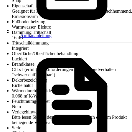
Snap
Eigenschaft
Geeignet für Fußbodenheizung, Antibakteriell, Rutschhemmend,
Emissionsarm
Fußbodenheizung
Warmwasser, Elektro
Dämmung Trittschall
Aufbauanleitung
16 dB
Trittschalldämmung
Integriert
Oberfläche/Oberflächenbehandlung
Lackiert
Brandklasse
Cfl-s1 (erfüllt die Anforderungen an das Brandverhalten
"schwer entflammbar")
Dekorbezeichnung
Eiche natur
Wärmedurchlasswiderstand
0,068 m²K/W
Feuchtraumgeeignet
Nein
Verlegehinweis
Bitte lesen Sie vor der Verlegung ausführlich die dem Produkt
beiliegende Verlegeanleitung
Serie