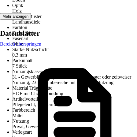
Optik
Holz
Dekor / Muster
Mehr anzeigen
Landhausdiele
Farbton
Datenblätter
Eiche natur
Fasenart
Bereich überspringen
Ohne
Stärke Nutzschicht
0,3 mm
Packinhalt
7 Stück
Nutzungsklasse
31 - Gewerbliche/Objektbereiche mit geringer oder zeitweiser
Nutzung, 23 - Wohnbereiche mit intensiver Nutzung
Material Trägerplatte
HDF mit Clickverbindung
Artikelvorteil
Pflegeleicht, Fußwarm
Farbbereich
Mittel
Nutzung
Privat, Gewerblich
Verlegeart