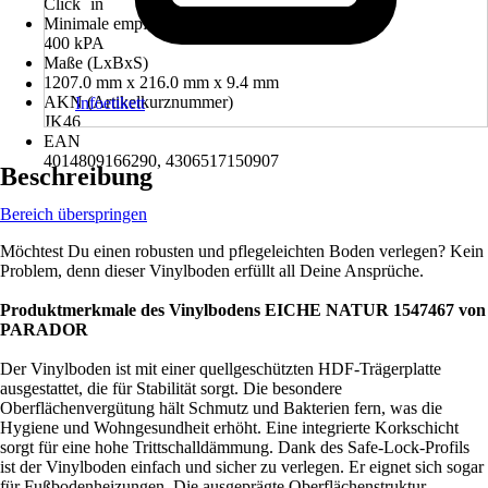
Click ´in
Minimale empfohlene Festigkeit der Unterlage
400 kPA
Maße (LxBxS)
1207.0 mm x 216.0 mm x 9.4 mm
AKN (Artikelkurznummer)
Infoetikett
JK46
EAN
4014809166290, 4306517150907
Beschreibung
Bereich überspringen
Möchtest Du einen robusten und pflegeleichten Boden verlegen? Kein
Problem, denn dieser Vinylboden erfüllt all Deine Ansprüche.
Produktmerkmale des Vinylbodens EICHE NATUR 1547467 von
PARADOR
Der Vinylboden ist mit einer quellgeschützten HDF-Trägerplatte
ausgestattet, die für Stabilität sorgt. Die besondere
Oberflächenvergütung hält Schmutz und Bakterien fern, was die
Hygiene und Wohngesundheit erhöht. Eine integrierte Korkschicht
sorgt für eine hohe Trittschalldämmung. Dank des Safe-Lock-Profils
ist der Vinylboden einfach und sicher zu verlegen. Er eignet sich sogar
für Fußbodenheizungen. Die ausgeprägte Oberflächenstruktur