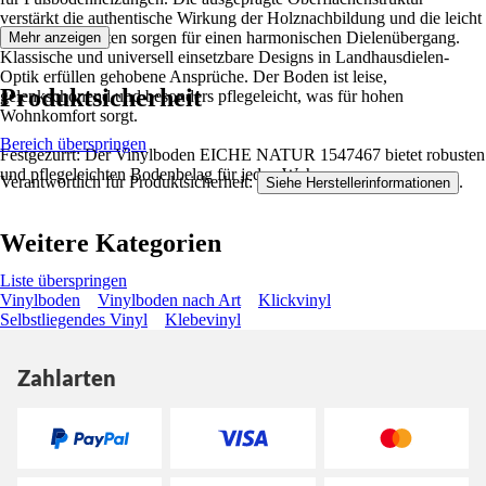
verstärkt die authentische Wirkung der Holznachbildung und die leicht
angefasten Kanten sorgen für einen harmonischen Dielenübergang.
Mehr anzeigen
Klassische und universell einsetzbare Designs in Landhausdielen-
Optik erfüllen gehobene Ansprüche. Der Boden ist leise,
Produktsicherheit
gelenkschonend und besonders pflegeleicht, was für hohen
Wohnkomfort sorgt.
Bereich überspringen
Festgezurrt: Der Vinylboden EICHE NATUR 1547467 bietet robusten
und pflegeleichten Bodenbelag für jeden Wohnraum.
Verantwortlich für Produktsicherheit:
.
Siehe Herstellerinformationen
Weitere Kategorien
Liste überspringen
Vinylboden
Vinylboden nach Art
Klickvinyl
Selbstliegendes Vinyl
Klebevinyl
Zahlarten