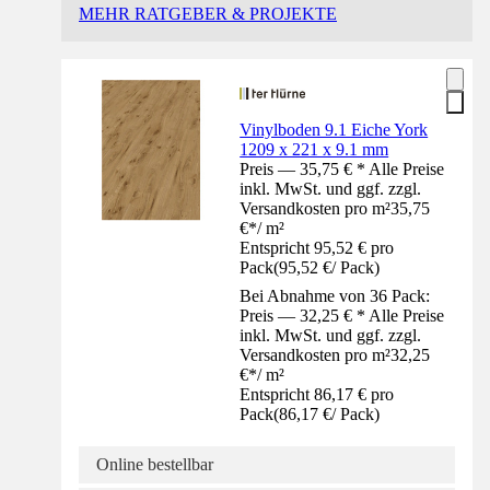
MEHR RATGEBER & PROJEKTE
Vinylboden 9.1 Eiche York
1209 x 221 x 9.1 mm
Preis — 35,75 € * Alle Preise
inkl. MwSt. und ggf. zzgl.
Versandkosten pro m²
35,75
€
*
/
m²
Entspricht 95,52 € pro
Pack
(
95,52 €
/
Pack
)
Bei Abnahme von 36 Pack:
Preis — 32,25 € * Alle Preise
inkl. MwSt. und ggf. zzgl.
Versandkosten pro m²
32,25
€
*
/
m²
Entspricht 86,17 € pro
Pack
(
86,17 €
/
Pack
)
Online bestellbar