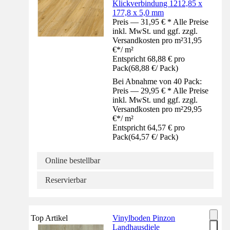
Klickverbindung 1212,85 x
177,8 x 5,0 mm
Preis — 31,95 € * Alle Preise
inkl. MwSt. und ggf. zzgl.
Versandkosten pro m²
31,95
€
*
/
m²
Entspricht 68,88 € pro
Pack
(
68,88 €
/
Pack
)
Bei Abnahme von 40 Pack:
Preis — 29,95 € * Alle Preise
inkl. MwSt. und ggf. zzgl.
Versandkosten pro m²
29,95
€
*
/
m²
Entspricht 64,57 € pro
Pack
(
64,57 €
/
Pack
)
Online bestellbar
Reservierbar
Top Artikel
Vinylboden Pinzon
Landhausdiele