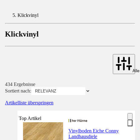
Klickvinyl
Klickvinyl
Alle
434 Ergebnisse
Sortiert nach:
Artikelliste überspringen
Top Artikel
Vinylboden Eiche Conny
Landhausdiele