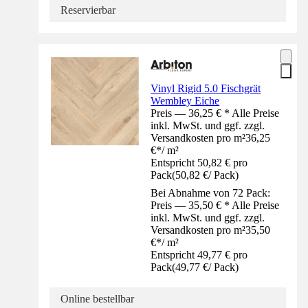
Reservierbar
Vinyl Rigid 5.0 Fischgrät
Wembley Eiche
Preis — 36,25 € * Alle Preise
inkl. MwSt. und ggf. zzgl.
Versandkosten pro m²
36,25
€
*
/
m²
Entspricht 50,82 € pro
Pack
(
50,82 €
/
Pack
)
Bei Abnahme von 72 Pack:
Preis — 35,50 € * Alle Preise
inkl. MwSt. und ggf. zzgl.
Versandkosten pro m²
35,50
€
*
/
m²
Entspricht 49,77 € pro
Pack
(
49,77 €
/
Pack
)
Online bestellbar