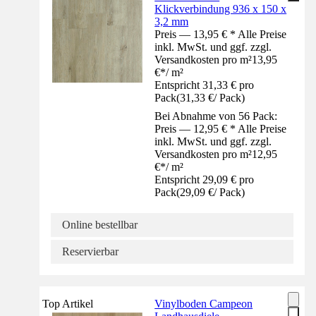
Klickverbindung 936 x 150 x
3,2 mm
Preis — 13,95 € * Alle Preise
inkl. MwSt. und ggf. zzgl.
Versandkosten pro m²
13,95
€
*
/
m²
Entspricht 31,33 € pro
Pack
(
31,33 €
/
Pack
)
Bei Abnahme von 56 Pack:
Preis — 12,95 € * Alle Preise
inkl. MwSt. und ggf. zzgl.
Versandkosten pro m²
12,95
€
*
/
m²
Entspricht 29,09 € pro
Pack
(
29,09 €
/
Pack
)
Online bestellbar
Reservierbar
Top Artikel
Vinylboden Campeon