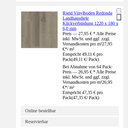
Rigid Vinylboden Redonda
Landhausdiele
Klickverbindung 1220 x 180 x
6,0 mm
Preis — 27,95 € * Alle Preise
inkl. MwSt. und ggf. zzgl.
Versandkosten pro m²
27,95
€
*
/
m²
Entspricht 49,11 € pro
Pack
(
49,11 €
/
Pack
)
Bei Abnahme von 64 Pack:
Preis — 26,95 € * Alle Preise
inkl. MwSt. und ggf. zzgl.
Versandkosten pro m²
26,95
€
*
/
m²
Entspricht 47,35 € pro
Pack
(
47,35 €
/
Pack
)
Online bestellbar
Reservierbar