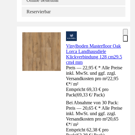
Online bestellbar
Reservierbar
Vinylboden Masterfloor Oak
Lorca Landhausdiele
Klickverbindung 128 cm29.5
cm4 mm
Preis — 22,95 € * Alle Preise
inkl. MwSt. und ggf. zzgl.
Versandkosten pro m²
22,95
€
*
/
m²
Entspricht 69,33 € pro
Pack
(
69,33 €
/
Pack
)
Bei Abnahme von 30 Pack:
Preis — 20,65 € * Alle Preise
inkl. MwSt. und ggf. zzgl.
Versandkosten pro m²
20,65
€
*
/
m²
Entspricht 62,38 € pro