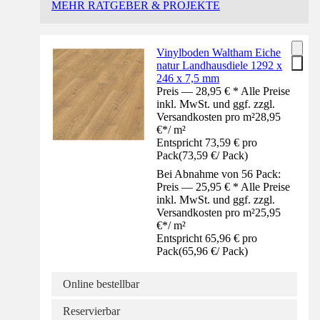
MEHR RATGEBER & PROJEKTE
Vinylboden Waltham Eiche
natur Landhausdiele 1292 x
246 x 7,5 mm
Preis — 28,95 € * Alle Preise
inkl. MwSt. und ggf. zzgl.
Versandkosten pro m²
28,95
€
*
/
m²
Entspricht 73,59 € pro
Pack
(
73,59 €
/
Pack
)
Bei Abnahme von 56 Pack:
Preis — 25,95 € * Alle Preise
inkl. MwSt. und ggf. zzgl.
Versandkosten pro m²
25,95
€
*
/
m²
Entspricht 65,96 € pro
Pack
(
65,96 €
/
Pack
)
Online bestellbar
Reservierbar