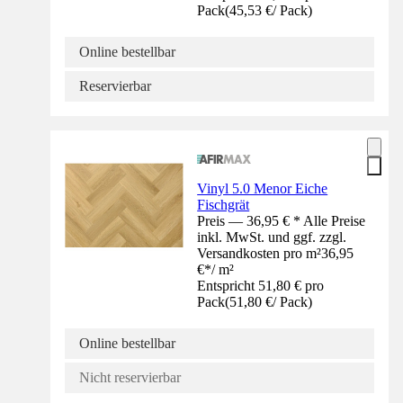
Pack
(
45,53 €
/
Pack
)
Online bestellbar
Reservierbar
Vinyl 5.0 Menor Eiche
Fischgrät
Preis — 36,95 € * Alle Preise
inkl. MwSt. und ggf. zzgl.
Versandkosten pro m²
36,95
€
*
/
m²
Entspricht 51,80 € pro
Pack
(
51,80 €
/
Pack
)
Online bestellbar
Nicht reservierbar