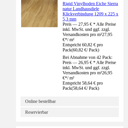
Rigid Vinylboden Eiche Sierra
natur Landhausdiele
Klickverbindung 1209 x 225 x
5,3 mm
Preis — 27,95 € * Alle Preise
inkl. MwSt. und ggf. zzgl.
Versandkosten pro m²
27,95
€
*
/
m²
Entspricht 60,82 € pro
Pack
(
60,82 €
/
Pack
)
Bei Abnahme von 42 Pack:
Preis — 26,95 € * Alle Preise
inkl. MwSt. und ggf. zzgl.
Versandkosten pro m²
26,95
€
*
/
m²
Entspricht 58,64 € pro
Pack
(
58,64 €
/
Pack
)
Online bestellbar
Reservierbar