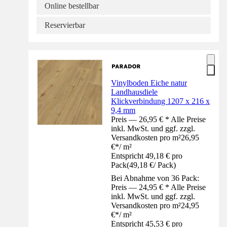
Online bestellbar
Reservierbar
Vinylboden Eiche natur
Landhausdiele
Klickverbindung 1207 x 216 x
9,4 mm
Preis — 26,95 € * Alle Preise
inkl. MwSt. und ggf. zzgl.
Versandkosten pro m²
26,95
€
*
/
m²
Entspricht 49,18 € pro
Pack
(
49,18 €
/
Pack
)
Bei Abnahme von 36 Pack:
Preis — 24,95 € * Alle Preise
inkl. MwSt. und ggf. zzgl.
Versandkosten pro m²
24,95
€
*
/
m²
Entspricht 45,53 € pro