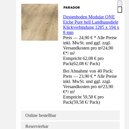
Designboden Modular ONE
Eiche Pure hell Landhausdiele
Klickverbindung 1285 x 194 x
8 mm
Preis — 24,90 € * Alle Preise
inkl. MwSt. und ggf. zzgl.
Versandkosten pro m²
24,90
€
*
/
m²
Entspricht 62,08 € pro
Pack
(
62,08 €
/
Pack
)
Bei Abnahme von 40 Pack:
Preis — 23,90 € * Alle Preise
inkl. MwSt. und ggf. zzgl.
Versandkosten pro m²
23,90
€
*
/
m²
Entspricht 59,58 € pro
Pack
(
59,58 €
/
Pack
)
Online bestellbar
Reservierbar