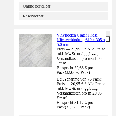
Online bestellbar
Reservierbar
Vinylboden Crater Fliese
Klickverbindung 610 x 305 x
5,0 mm
Preis — 21,95 € * Alle Preise
inkl. MwSt. und ggf. zzgl.
Versandkosten pro m²
21,95
€
*
/
m²
Entspricht 32,66 € pro
Pack
(
32,66 €
/
Pack
)
Bei Abnahme von 76 Pack:
Preis — 20,95 € * Alle Preise
inkl. MwSt. und ggf. zzgl.
Versandkosten pro m²
20,95
€
*
/
m²
Entspricht 31,17 € pro
Pack
(
31,17 €
/
Pack
)