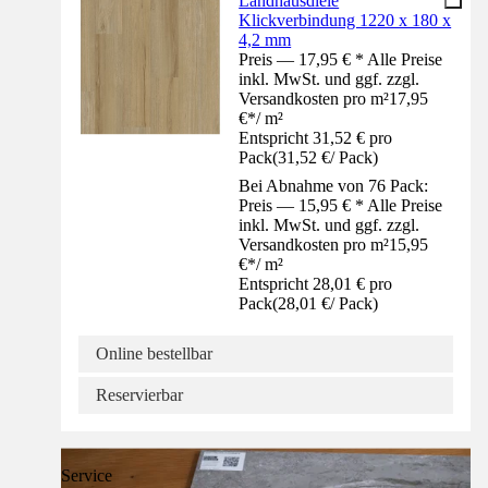
Landhausdiele
Klickverbindung 1220 x 180 x
4,2 mm
Preis — 17,95 € * Alle Preise
inkl. MwSt. und ggf. zzgl.
Versandkosten pro m²
17,95
€
*
/
m²
Entspricht 31,52 € pro
Pack
(
31,52 €
/
Pack
)
Bei Abnahme von 76 Pack:
Preis — 15,95 € * Alle Preise
inkl. MwSt. und ggf. zzgl.
Versandkosten pro m²
15,95
€
*
/
m²
Entspricht 28,01 € pro
Pack
(
28,01 €
/
Pack
)
Online bestellbar
Reservierbar
Service