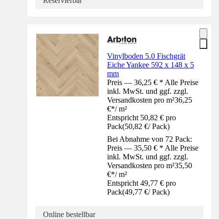
Reservierbar
Vinylboden 5.0 Fischgrät
Eiche Yankee 592 x 148 x 5
mm
Preis — 36,25 € * Alle Preise
inkl. MwSt. und ggf. zzgl.
Versandkosten pro m²
36,25
€
*
/
m²
Entspricht 50,82 € pro
Pack
(
50,82 €
/
Pack
)
Bei Abnahme von 72 Pack:
Preis — 35,50 € * Alle Preise
inkl. MwSt. und ggf. zzgl.
Versandkosten pro m²
35,50
€
*
/
m²
Entspricht 49,77 € pro
Pack
(
49,77 €
/
Pack
)
Online bestellbar