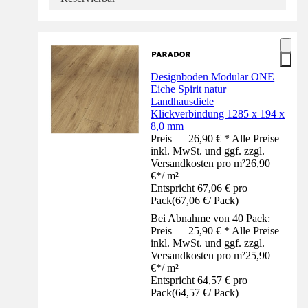
Designboden Modular ONE
Eiche Spirit natur
Landhausdiele
Klickverbindung 1285 x 194 x
8,0 mm
Preis — 26,90 € * Alle Preise
inkl. MwSt. und ggf. zzgl.
Versandkosten pro m²
26,90
€
*
/
m²
Entspricht 67,06 € pro
Pack
(
67,06 €
/
Pack
)
Bei Abnahme von 40 Pack:
Preis — 25,90 € * Alle Preise
inkl. MwSt. und ggf. zzgl.
Versandkosten pro m²
25,90
€
*
/
m²
Entspricht 64,57 € pro
Pack
(
64,57 €
/
Pack
)