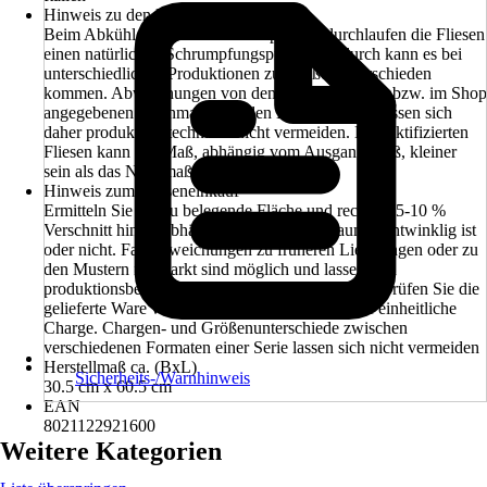
Hinweis zu den Maßangaben
Beim Abkühlen nach dem Brennprozess durchlaufen die Fliesen
einen natürlichen Schrumpfungsprozess, dadurch kann es bei
unterschiedlichen Produktionen zu Größenunterschieden
kommen. Abweichungen von den auf dem Karton bzw. im Shop
angegebenen Nennmaßen zu den Herstellmaßen lassen sich
daher produktionstechnisch nicht vermeiden. Bei rektifizierten
Fliesen kann das Maß, abhängig vom Ausgangsmaß, kleiner
sein als das Nennmaß.
Hinweis zum Flieseneinkauf
Ermitteln Sie die zu belegende Fläche und rechnen 5-10 %
Verschnitt hinzu, abhängig davon ob der Raum rechtwinklig ist
oder nicht. Farbabweichungen zu früheren Lieferungen oder zu
den Mustern im Markt sind möglich und lassen sich
produktionsbedingt nicht immer vermeiden. Bitte prüfen Sie die
gelieferte Ware vor der Verlegung unbedingt auf einheitliche
Charge. Chargen- und Größenunterschiede zwischen
verschiedenen Formaten einer Serie lassen sich nicht vermeiden
Herstellmaß ca. (BxL)
Sicherheits-/Warnhinweis
30.5 cm x 60.5 cm
EAN
8021122921600
Weitere Kategorien