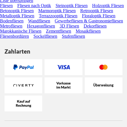
Liste überspringen
Fliesen
Fliesen nach Optik
Steinoptik Fliesen
Holzoptik Fliesen
Betonoptik Fliesen
Marmoroptik Fliesen
Retrooptik Fliesen
Metalloptik Fliesen
Terrazzooptik Fliesen
Floraloptik Fliesen
Bodenfliesen
Wandfliesen
Gewerbefliesen & Gastronomiefliesen
Metrofliesen
Hexagonfliesen
3D Fliesen
Dekorfliesen
Marokkanische Fliesen
Zementfliesen
Mosaikfliesen
Fliesenbordüren
Sockelfliesen
Stufenfliesen
Zahlarten