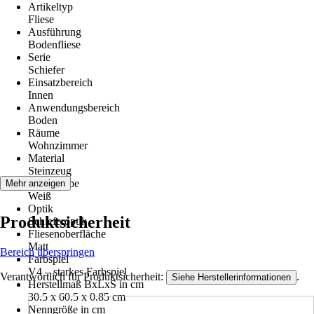
Artikeltyp
Fliese
Ausführung
Bodenfliese
Serie
Schiefer
Einsatzbereich
Innen
Anwendungsbereich
Boden
Räume
Wohnzimmer
Material
Steinzeug
Grundfarbe
Mehr anzeigen
Weiß
Optik
Produktsicherheit
Schieferoptik
Fliesenoberfläche
Matt
Bereich überspringen
Farbspiel
V4 – starkes Farbspiel
Verantwortlich für Produktsicherheit:
.
Siehe Herstellerinformationen
Herstellmaß BxLxS in cm
30.5 x 60.5 x 0.85 cm
Nenngröße in cm