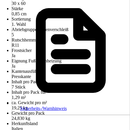
30 x 60
Stärke
0,85 cm
Sortierung
1. Wahl
Abriebgruppe/Tiefenverschleiß
5
Rutschhemmung
R11
Frostsicher
Ja
Eignung Fußbodenheizung
Ja
Kantenausführung
Presskante
Inhalt pro Pack
7 Stück
Inhalt pro Pack für
1,29 m²
ca. Gewicht pro m²
19,25 kg
Sicherheits-/Warnhinweis
Gewicht pro Pack
24,830 kg
Herkunftsland
Italien