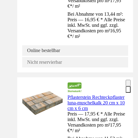
Versandkosten pro m²
17,95
€
*
/
m²
Bei Abnahme von 13,44 m²:
Preis — 16,95 € * Alle Preise
inkl. MwSt. und ggf. zzgl.
Versandkosten pro m²
16,95
€
*
/
m²
Online bestellbar
Nicht reservierbar
Pflasterstein Rechteckpflaster
luna-muschelkalk 20 cm x 10
cm x 6 cm
Preis — 17,95 € * Alle Preise
inkl. MwSt. und ggf. zzgl.
Versandkosten pro m²
17,95
€
*
/
m²