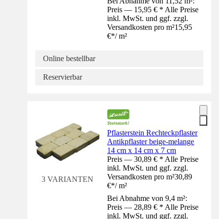
Bei Abnahme von 11,52 m²:
Preis — 15,95 € * Alle Preise
inkl. MwSt. und ggf. zzgl.
Versandkosten pro m²
15,95
€
*
/
m²
Online bestellbar
Reservierbar
Pflasterstein Rechteckpflaster
Antikpflaster beige-melange
14 cm x 14 cm x 7 cm
Preis — 30,89 € * Alle Preise
inkl. MwSt. und ggf. zzgl.
Versandkosten pro m²
30,89
3 VARIANTEN
€
*
/
m²
Bei Abnahme von 9,4 m²:
Preis — 28,89 € * Alle Preise
inkl. MwSt. und ggf. zzgl.