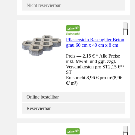
Nicht reservierbar
Pflasterstein Rasengitter Beton
grau 60 cm x 40 cm x 8 cm
Preis — 2,15 € * Alle Preise
inkl. MwSt. und ggf. zzgl.
Versandkosten pro ST
2,15 €
*
/
ST
Entspricht 8,96 € pro m²
(
8,96
€
/
m²
)
Online bestellbar
Reservierbar