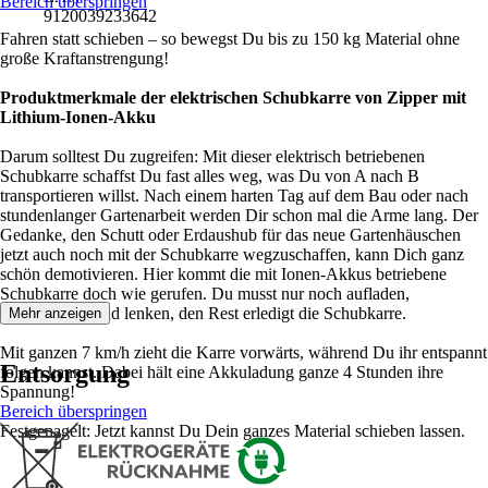
Bereich überspringen
9120039233642
Fahren statt schieben – so bewegst Du bis zu 150 kg Material ohne
große Kraftanstrengung!
Produktmerkmale der elektrischen Schubkarre von Zipper mit
Lithium-Ionen-Akku
Darum solltest Du zugreifen: Mit dieser elektrisch betriebenen
Schubkarre schaffst Du fast alles weg, was Du von A nach B
transportieren willst. Nach einem harten Tag auf dem Bau oder nach
stundenlanger Gartenarbeit werden Dir schon mal die Arme lang. Der
Gedanke, den Schutt oder Erdaushub für das neue Gartenhäuschen
jetzt auch noch mit der Schubkarre wegzuschaffen, kann Dich ganz
schön demotivieren. Hier kommt die mit Ionen-Akkus betriebene
Schubkarre doch wie gerufen. Du musst nur noch aufladen,
anschmeißen und lenken, den Rest erledigt die Schubkarre.
Mehr anzeigen
Mit ganzen 7 km/h zieht die Karre vorwärts, während Du ihr entspannt
Entsorgung
folgen kannst. Dabei hält eine Akkuladung ganze 4 Stunden ihre
Spannung!
Bereich überspringen
Festgenagelt: Jetzt kannst Du Dein ganzes Material schieben lassen.