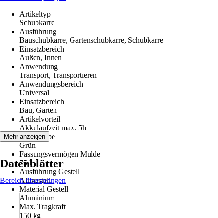
Artikeltyp
Schubkarre
Ausführung
Bauschubkarre, Gartenschubkarre, Schubkarre
Einsatzbereich
Außen, Innen
Anwendung
Transport, Transportieren
Anwendungsbereich
Universal
Einsatzbereich
Bau, Garten
Artikelvorteil
Akkulaufzeit max. 5h
Grundfarbe
Mehr anzeigen
Grün
Fassungsvermögen Mulde
Datenblätter
75 l
Ausführung Gestell
Bereich überspringen
Alugestell
Material Gestell
Aluminium
Max. Tragkraft
150 kg