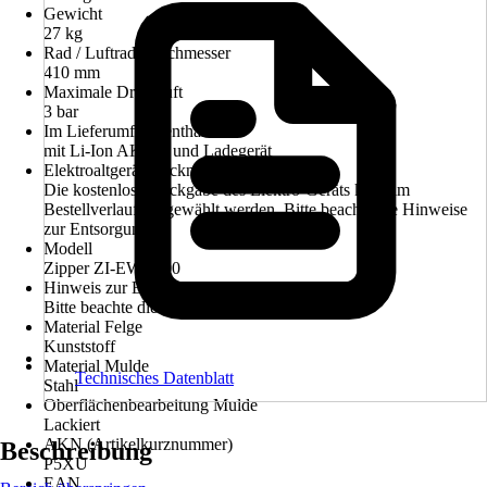
Gewicht
27 kg
Rad / Luftrad Durchmesser
410 mm
Maximale Druckluft
3 bar
Im Lieferumfang enthalten
mit Li-Ion AKKU und Ladegerät
Elektroaltgerät-Rücknahme
Die kostenlose Rückgabe des Elektro-Geräts kann im
Bestellverlauf ausgewählt werden. Bitte beachte die Hinweise
zur Entsorgung.
Modell
Zipper ZI-EWB500
Hinweis zur Entsorgung
Bitte beachte die Hinweise zur Entsorgung
Material Felge
Kunststoff
Material Mulde
Technisches Datenblatt
Stahl
Oberflächenbearbeitung Mulde
Lackiert
AKN (Artikelkurznummer)
Beschreibung
P5XU
EAN