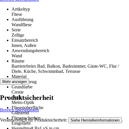
Artikeltyp
Fliese
Ausführung
Wandfliese
Serie
Zellige
Einsatzbereich
Innen, Außen
Anwendungsbereich
Wand
Räume
Barrierefreies Bad, Balkon, Badezimmer, Gäste-WC, Flur /
Diele, Küche, Schwimmbad, Terrasse
Material
Feinsteinzeug
Mehr anzeigen
Grundfarbe
Creme
Produktsicherheit
Optik
Metro-Optik
Fliesenoberfläche
Bereich überspringen
Glänzend
Fliesenscherben
Verantwortlich für Produktsicherheit:
.
Siehe Herstellerinformationen
Eingefärbt
Herstellmaß BxLxS in cm