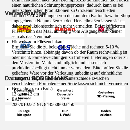
einen natürlichen Schrumpfungsprozess, dadurch kann es bei
unterschiedlichen Produktionen zu Größenunterschieden
Versandpartner
kommen. Abweichungen von den auf dem Karton bzw. im Shop
angegebenen Nennmaßen zu den Herstellmaßen lassen sich
daher produktionstechnisch nicht vermeiden. Bei rektifizierten
Fliesen kann das Maß, abhängig vom Ausgangsmaß, kleiner
sein als das Nennmaß.
Hinweis zum Flieseneinkauf
Ermitteln Sie die zu belegende Fläche und rechnen 5-10 %
Verschnitt hinzu, abhängig davon ob der Raum rechtwinklig ist
oder nicht. Farbabweichungen zu früheren Lieferungen oder zu
den Mustern im Markt sind möglich und lassen sich
produktionsbedingt nicht immer vermeiden. Bitte prüfen Sie die
gelieferte Ware vor der Verlegung unbedingt auf einheitliche
Darum zu BODENHAUS
Charge. Chargen- und Größenunterschiede zwischen
verschiedenen Formaten einer Serie lassen sich nicht vermeiden
Herstellmaß ca. (BxL)
12 cm x 12 cm
EAN
2007010232191, 8435608003450