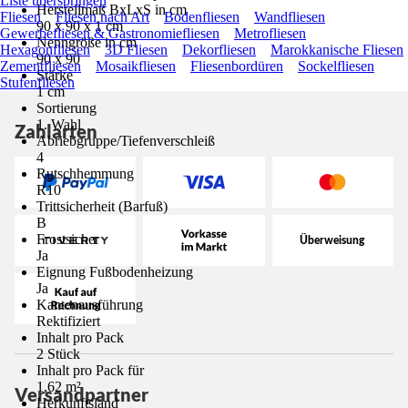
Liste überspringen
Herstellmaß BxLxS in cm
Fliesen
Fliesen nach Art
Bodenfliesen
Wandfliesen
90 x 90 x 1 cm
Gewerbefliesen & Gastronomiefliesen
Metrofliesen
Nenngröße in cm
Hexagonfliesen
3D Fliesen
Dekorfliesen
Marokkanische Fliesen
90 x 90
Zementfliesen
Mosaikfliesen
Fliesenbordüren
Sockelfliesen
Stärke
Stufenfliesen
1 cm
Sortierung
1. Wahl
Zahlarten
Abriebgruppe/Tiefenverschleiß
4
Rutschhemmung
R10
Trittsicherheit (Barfuß)
B
Frostsicher
Ja
Eignung Fußbodenheizung
Ja
Kantenausführung
Rektifiziert
Inhalt pro Pack
2 Stück
Inhalt pro Pack für
1,62 m²
Versandpartner
Herkunftsland