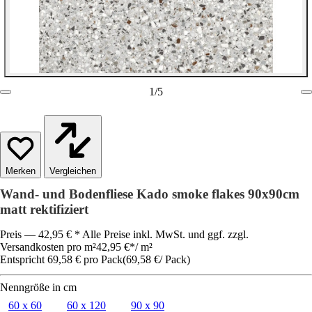
1
/
5
Vergleichen
Wand- und Bodenfliese Kado smoke flakes 90x90cm
matt rektifiziert
Preis — 42,95 € * Alle Preise inkl. MwSt. und ggf. zzgl.
Versandkosten pro m²
42,95 €
*
/
m²
Entspricht 69,58 € pro Pack
(
69,58 €
/
Pack
)
Nenngröße in cm
60 x 60
60 x 120
90 x 90