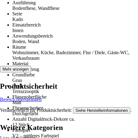
Ausführung
Bodenfliese, Wandfliese
Serie
Kado
Einsatzbereich
Innen
Anwendungsbereich
Boden, Wand
Räume
Wohnzimmer, Küche, Badezimmer, Flur / Diele, Gäste-WC,
Verkaufsraum
Material
Feinsteinzeug
Mehr anzeigen
Grundfarbe
Grau
Produktsicherheit
Optik
Terrazzooptik
Fliesenoberfläche
Bereich überspringen
Matt
Fliesenscherben
Verantwortlich für Produktsicherheit:
.
Siehe Herstellerinformationen
Durchgefärbt
Anzahl Digitaldruck-Dekore ca.
12 Stück
Weitere Kategorien
Farbspiel
V2 – mittleres Farbspiel