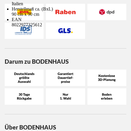
Italien
Herstellmaß ca. (BxL)
90 cm x 90 cm
EAN
8022977325612
Darum zu BODENHAUS
Über BODENHAUS