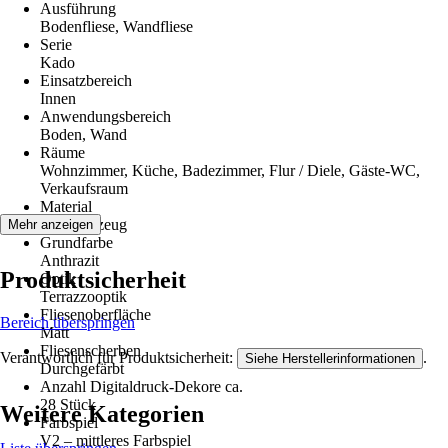
Ausführung
Bodenfliese, Wandfliese
Serie
Kado
Einsatzbereich
Innen
Anwendungsbereich
Boden, Wand
Räume
Wohnzimmer, Küche, Badezimmer, Flur / Diele, Gäste-WC,
Verkaufsraum
Material
Feinsteinzeug
Mehr anzeigen
Grundfarbe
Anthrazit
Produktsicherheit
Optik
Terrazzooptik
Fliesenoberfläche
Bereich überspringen
Matt
Fliesenscherben
Verantwortlich für Produktsicherheit:
.
Siehe Herstellerinformationen
Durchgefärbt
Anzahl Digitaldruck-Dekore ca.
28 Stück
Weitere Kategorien
Farbspiel
V2 – mittleres Farbspiel