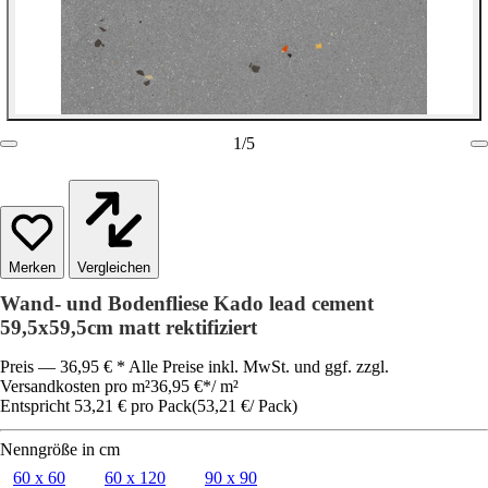
1
/
5
Vergleichen
Wand- und Bodenfliese Kado lead cement
59,5x59,5cm matt rektifiziert
Preis — 36,95 € * Alle Preise inkl. MwSt. und ggf. zzgl.
Versandkosten pro m²
36,95 €
*
/
m²
Entspricht 53,21 € pro Pack
(
53,21 €
/
Pack
)
Nenngröße in cm
60 x 60
60 x 120
90 x 90