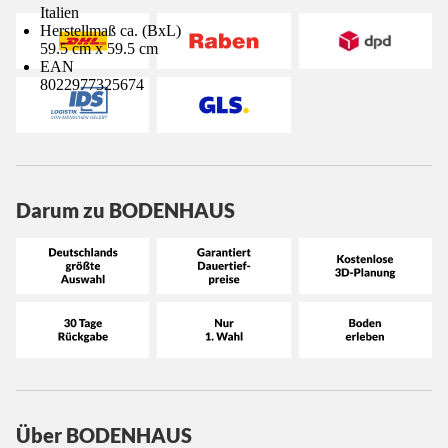
Italien
Herstellmaß ca. (BxL)
59.5 cm x 59.5 cm
EAN
8022977325674
Darum zu BODENHAUS
Über BODENHAUS