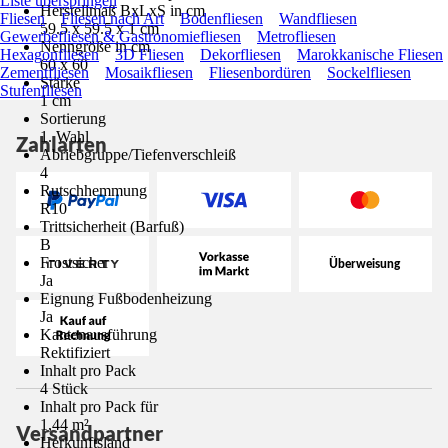
Liste überspringen
Herstellmaß BxLxS in cm
Fliesen
Fliesen nach Art
Bodenfliesen
Wandfliesen
59.5 x 59.5 x 1 cm
Gewerbefliesen & Gastronomiefliesen
Metrofliesen
Nenngröße in cm
Hexagonfliesen
3D Fliesen
Dekorfliesen
Marokkanische Fliesen
60 x 60
Zementfliesen
Mosaikfliesen
Fliesenbordüren
Sockelfliesen
Stärke
Stufenfliesen
1 cm
Sortierung
1. Wahl
Zahlarten
Abriebgruppe/Tiefenverschleiß
4
Rutschhemmung
R10
Trittsicherheit (Barfuß)
B
Frostsicher
Ja
Eignung Fußbodenheizung
Ja
Kantenausführung
Rektifiziert
Inhalt pro Pack
4 Stück
Inhalt pro Pack für
1,44 m²
Versandpartner
Herkunftsland