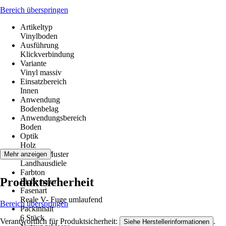
Bereich überspringen
Artikeltyp
Vinylboden
Ausführung
Klickverbindung
Variante
Vinyl massiv
Einsatzbereich
Innen
Anwendung
Bodenbelag
Anwendungsbereich
Boden
Optik
Holz
Dekor / Muster
Mehr anzeigen
Landhausdiele
Farbton
Produktsicherheit
Eiche natur
Fasenart
Reale V- Fuge umlaufend
Bereich überspringen
Packinhalt
6 Stück
Verantwortlich für Produktsicherheit:
.
Siehe Herstellerinformationen