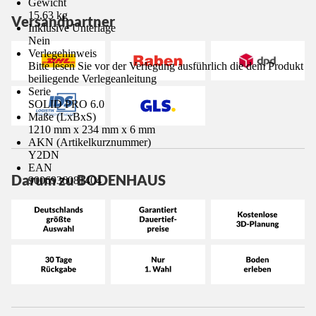
Gewicht
15,63 kg
Versandpartner
Inklusive Unterlage
Nein
Verlegehinweis
Bitte lesen Sie vor der Verlegung ausführlich die dem Produkt
beiliegende Verlegeanleitung
Serie
SOLID PRO 6.0
Maße (LxBxS)
1210 mm x 234 mm x 6 mm
AKN (Artikelkurznummer)
Y2DN
EAN
Darum zu BODENHAUS
9006936081404