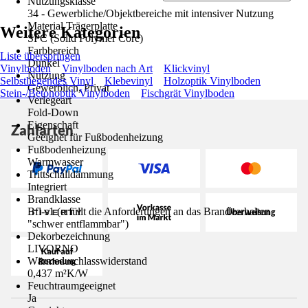
Nutzungsklasse
34 - Gewerbliche/Objektbereiche mit intensiver Nutzung
Material Trägerplatte
Weitere Kategorien
SPC (Solid Polymer Core)
Farbbereich
Liste überspringen
Dunkel
Vinylboden
Vinylboden nach Art
Klickvinyl
Nutzung
Selbstliegendes Vinyl
Klebevinyl
Holzoptik Vinylboden
Gewerblich, Privat
Stein-/Betonoptik Vinylboden
Fischgrät Vinylboden
Verlegeart
Fold-Down
Eigenschaft
Zahlarten
Geeignet für Fußbodenheizung
Fußbodenheizung
Warmwasser
Trittschalldämmung
Integriert
Brandklasse
Bfl-s1 (erfüllt die Anforderungen an das Brandverhalten
"schwer entflammbar")
Dekorbezeichnung
LIVORNO
Wärmedurchlasswiderstand
0,437 m²K/W
Feuchtraumgeeignet
Ja