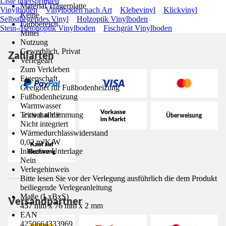
Liste überspringen
Material Trägerplatte
Vinylboden
Vinylboden nach Art
Klebevinyl
Klickvinyl
Keine
Selbstliegendes Vinyl
Holzoptik Vinylboden
Farbbereich
Stein-/Betonoptik Vinylboden
Fischgrät Vinylboden
Mittel
Nutzung
Gewerblich, Privat
Zahlarten
Verlegeart
Zum Verkleben
Eigenschaft
Geeignet für Fußbodenheizung
Fußbodenheizung
Warmwasser
Trittschalldämmung
Nicht integriert
Wärmedurchlasswiderstand
0,02 m²K/W
Inklusive Unterlage
Nein
Verlegehinweis
Bitte lesen Sie vor der Verlegung ausführlich die dem Produkt
beiliegende Verlegeanleitung
Maße (LxBxS)
Versandpartner
457 mm x 76 mm x 2 mm
EAN
4250664333969