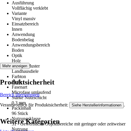
Ausführung
Vollflächig verklebt
Variante
Vinyl massiv
Einsatzbereich
Innen
Anwendung
Bodenbelag
Anwendungsbereich
Boden
Optik
Holz
Dekor / Muster
Mehr anzeigen
Landhausdiele
Farbton
Produktsicherheit
Eiche
Fasenart
Microfase umlaufend
Bereich überspringen
Stärke Nutzschicht
0,3 mm
Verantwortlich für Produktsicherheit:
.
Siehe Herstellerinformationen
Packinhalt
96 Stück
Nutzungsklasse
Weitere Kategorien
31 - Gewerbliche/Objektbereiche mit geringer oder zeitweiser
Nutzung