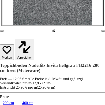
1
/
6
Vergleichen
Teppichboden Nadelfilz Invita hellgrau FB2216 200
cm breit (Meterware)
Preis — 12,95 € * Alle Preise inkl. MwSt. und ggf. zzgl.
Versandkosten pro m²
12,95 €
*
/
m²
Entspricht 25,90 € pro m
(
25,90 €
/
m
)
Breite
200 cm
400 cm