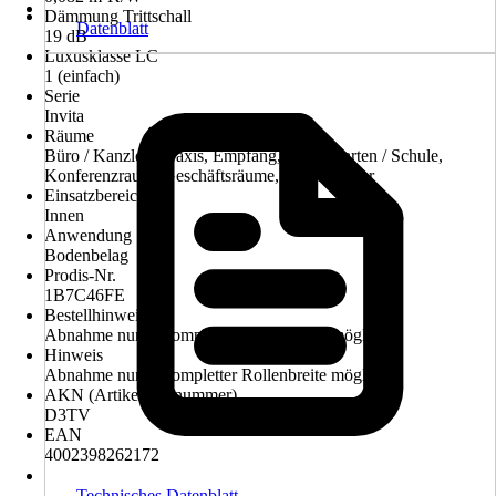
Dämmung Trittschall
Datenblatt
19 dB
Luxusklasse LC
1 (einfach)
Serie
Invita
Räume
Büro / Kanzlei / Praxis, Empfang, Kindergarten / Schule,
Konferenzraum, Geschäftsräume, Hotelzimmer
Einsatzbereich
Innen
Anwendung
Bodenbelag
Prodis-Nr.
1B7C46FE
Bestellhinweis
Abnahme nur in kompletter Rollenbreite möglich!
Hinweis
Abnahme nur in kompletter Rollenbreite möglich!
AKN (Artikelkurznummer)
D3TV
EAN
4002398262172
Technisches Datenblatt