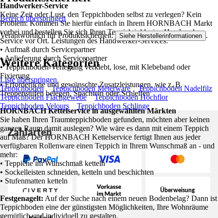
Handwerker-Service
Keine Zeit oder Lust, den Teppichboden selbst zu verlegen? Kein
Bereich überspringen
Problem: Kommen Sie hierfür einfach in Ihrem HORNBACH Markt
vorbei und bestellen Sie sich Ihren Teppich inklusive Handwerker-
Verantwortlich für Produktsicherheit:
.
Siehe Herstellerinformationen
Service vor Ort. Leistungen des Handwerker-Services:
• Aufmaß durch Servicepartner
• Anlieferung durch Servicepartner
Weitere Kategorien
• Teppichboden-Verlegung verklebt, lose, mit Klebeband oder
Fixierung
Liste überspringen
• Erforderliche und gewünschte Zusatzleistungen, wie z. B.
Teppichboden
Teppichboden Meterware
Teppichboden Nadelfilz
Treppenstufen belegen, Spachteln oder Schleifen
Teppichboden Flachgewebe
Teppichboden Hochflor
Teppichboden Velours
Teppichboden Schlinge
HORNBACH Kettelservice in ausgewählten Märkten
Sie haben Ihren Traumteppichboden gefunden, möchten aber keinen
ganzen Raum damit auslegen? Wie wäre es dann mit einem Teppich
Zahlarten
auf Maß? Der HORNBACH Kettelservice fertigt Ihnen aus jeder
verfügbaren Rollenware einen Teppich in Ihrem Wunschmaß an - und
mehr:
• Teppiche im Wunschmaß ketteln
• Sockelleisten schneiden, ketteln und beschichten
• Stufenmatten ketteln
Festgenagelt:
Auf der Suche nach einem neuen Bodenbelag? Dann ist
Teppichboden eine der günstigsten Möglichkeiten, Ihre Wohnräume
gemütlich und individuell zu gestalten.