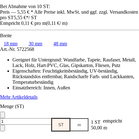
Bei Abnahme von 10 ST:
Preis — 5,55 € * Alle Preise inkl. MwSt. und ggf. zzgl. Versandkosten
pro ST
5,55 €
*
/
ST
Entspricht 0,11 € pro m
(
0,11 €
/
m
)
Breite
18 mm
30 mm
48 mm
Art.-Nr.
5722568
Geeignet für Untergrund
:
Wandfarbe, Tapete, Raufaser, Metall,
Lack, Holz, Hart-PVC, Glas, Gipskarton, Fliesen, Putz
Eigenschaften
:
Feuchtigkeitsbeständig, UV-beständig,
Rückstandslos entfernbar, Randscharfe Farb- und Lackkanten,
Temperaturbeständig
Einsatzbereich
:
Innen, Außen
Mehr Artikeldetails
Menge (ST)
entspricht
1 ST
ST
m
50,00 m