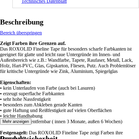
Technisches Datenblatt
Beschreibung
Bereich überspringen
Zeigt Farben ihre Grenzen auf.
Das ROXOLID Fineline Tape für besonders scharfe Farbkanten ist
geeignet für glatte und leicht raue Untergründe im Innen- und
Außenbereich wie z.B.: Wandfarbe, Tapete, Raufaser, Metall, Lack,
Holz, Hart-PVC, Glas, Gipskarton, Fliesen, Putz. Auch Problemlöser
für kritische Untergründe wie Zink, Aluminium, Spiegelglas
Eigenschaften:
• kein Unterlaufen von Farbe (auch bei Lasuren)
• erzeugt superflache Farbkanten
• sehr hohe Nassfestigkeit
• besonders zum Abkleben gerade Kanten
• gute Haftung und Reißfestigkeit auf vielen Oberflächen
• leichte Handhabung
• rückstandslos entfernbar ( innen 3 Monate, außen 6 Wochen)
Mehr anzeigen
Festgenagelt:
Das ROXOLID Fineline Tape zeigt Farben ihre
Produktsicherheit
Grenzen auf