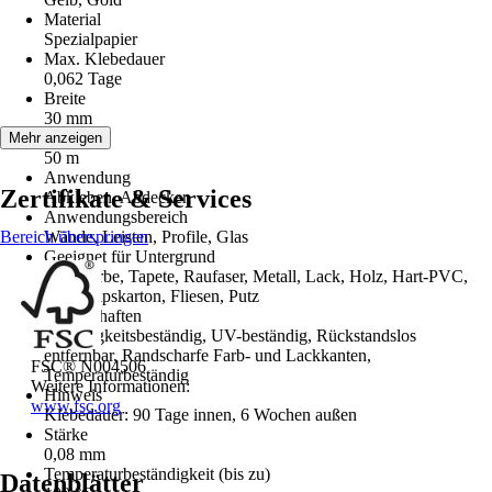
Material
Spezialpapier
Max. Klebedauer
0,062 Tage
Breite
30 mm
Länge
Mehr anzeigen
50 m
Anwendung
Zertifikate & Services
Abkleben, Abdecken
Anwendungsbereich
Bereich überspringen
Wände, Leisten, Profile, Glas
Geeignet für Untergrund
Wandfarbe, Tapete, Raufaser, Metall, Lack, Holz, Hart-PVC,
Glas, Gipskarton, Fliesen, Putz
Eigenschaften
Feuchtigkeitsbeständig, UV-beständig, Rückstandslos
entfernbar, Randscharfe Farb- und Lackkanten,
FSC® N004506
Temperaturbeständig
Weitere Informationen:
Hinweis
www.fsc.org
Klebedauer: 90 Tage innen, 6 Wochen außen
Stärke
0,08 mm
Temperaturbeständigkeit (bis zu)
Datenblätter