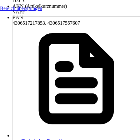
100 °C
AKN (Artikelkurznummer)
Bereich überspringen
VAFF
EAN
4306517217853, 4306517557607