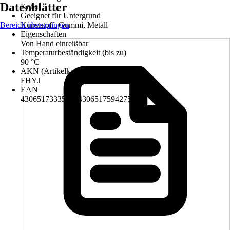
Datenblätter
Kabel
Geeignet für Untergrund
Bereich überspringen
Kunststoff, Gummi, Metall
Eigenschaften
Von Hand einreißbar
Temperaturbeständigkeit (bis zu)
90 °C
AKN (Artikelkurznummer)
FHYJ
EAN
4306517333508, 4306517594275