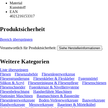
Material
Kunststoff
EAN
4021216153317
Produktsicherheit
Bereich überspringen
Verantwortlich für Produktsicherheit:
.
Siehe Herstellerinformationen
Weitere Kategorien
Liste überspringen
Fliesen
Fliesenzubehör
Fliesenlegerwerkzeug
Fliesengrundierung
Fliesenkleber & Flexkleber
Fugenmörtel
Silikon & Acryl
Fliesenreinigung & Fliesenpflege
Fliesenschienen
Fliesenschneider
Fugenkreuze & Nivelliersysteme
Fliesenbeleuchtung
Handgeführte Maschinen
Stationäre Maschinen
Baumaschinen & Baugeräte
Fliesenlegerwerkzeuge
Boden-Verlegewerkzeuge
Bauwerkzeuge
Handwerkzeuge
Messwerkzeuge
Baueimer & Mörtelkübel