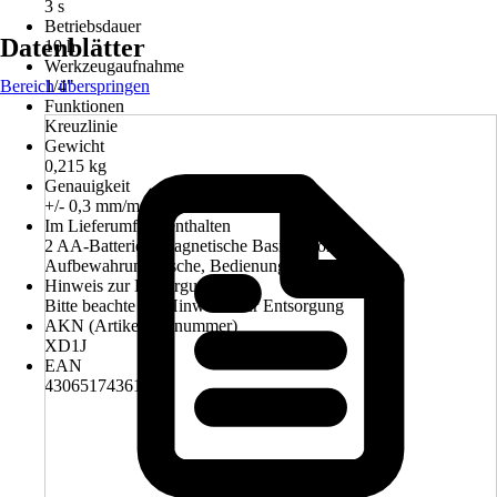
3 s
Betriebsdauer
Datenblätter
10 h
Werkzeugaufnahme
Bereich überspringen
1/4"
Funktionen
Kreuzlinie
Gewicht
0,215 kg
Genauigkeit
+/- 0,3 mm/m
Im Lieferumfang enthalten
2 AA-Batterien, magnetische Basisstation,
Aufbewahrungstasche, Bedienungsanleitung
Hinweis zur Entsorgung
Bitte beachte die Hinweise zur Entsorgung
AKN (Artikelkurznummer)
XD1J
EAN
4306517436179