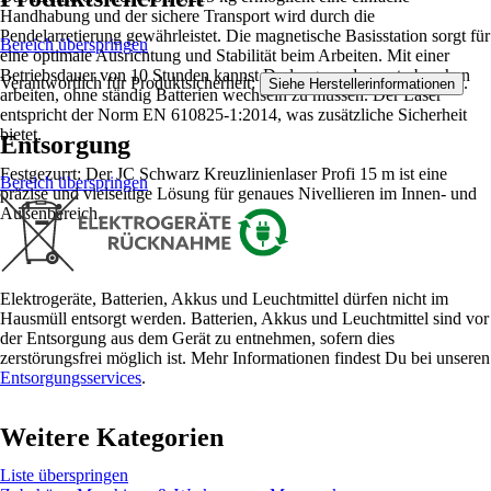
Handhabung und der sichere Transport wird durch die
Pendelarretierung gewährleistet. Die magnetische Basisstation sorgt für
Bereich überspringen
eine optimale Ausrichtung und Stabilität beim Arbeiten. Mit einer
Betriebsdauer von 10 Stunden kannst Du lange und ununterbrochen
Verantwortlich für Produktsicherheit:
.
Siehe Herstellerinformationen
arbeiten, ohne ständig Batterien wechseln zu müssen. Der Laser
entspricht der Norm EN 610825-1:2014, was zusätzliche Sicherheit
bietet.
Entsorgung
Festgezurrt: Der JC Schwarz Kreuzlinienlaser Profi 15 m ist eine
Bereich überspringen
präzise und vielseitige Lösung für genaues Nivellieren im Innen- und
Außenbereich.
Elektrogeräte, Batterien, Akkus und Leuchtmittel dürfen nicht im
Hausmüll entsorgt werden. Batterien, Akkus und Leuchtmittel sind vor
der Entsorgung aus dem Gerät zu entnehmen, sofern dies
zerstörungsfrei möglich ist. Mehr Informationen findest Du bei unseren
Entsorgungsservices
.
Weitere Kategorien
Liste überspringen