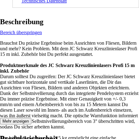
Technisches Datenblatt
Beschreibung
Bereich überspringen
Brauchst Du präzise Ergebnisse beim Ausrichten von Fliesen, Bildern
und mehr? Kein Problem. Mit dem JC Schwarz Kreuzlinienlaser Profi
15 m inkl. Zubehör bist Du perfekt ausgestattet.
Produktmerkmale des JC Schwarz Kreuzlinienlasers Profi 15 m
inkl. Zubehör
Darum solltest Du zugreifen: Der JC Schwarz Kreuzlinienlaser bietet
gut sichtbare horizontale und vertikale Laserlinien, die Dir das
Ausrichten von Fliesen, Bildern und anderen Objekten erleichtern.
Dank der Selbstnivellierung durch das integrierte Pendelsystem erzielst
Du immer präzise Ergebnisse. Mit einer Genauigkeit von +/- 0,3
mm/m und einem Arbeitsbereich von bis zu 15 Metern kannst Du
diesen Laser sowohl im Innen- als auch im Außenbereich einsetzen,
was ihn äußerst vielseitig macht. Die optische Warnfunktion informiert
Dich, wenn der Selbstnivellierungsbereich von 3° überschritten wird,
Mehr anzeigen
sodass Du sicher arbeiten kannst.
Produktsicherheit
Das leichte Gewicht von 0,215 kg ermöglicht eine einfache