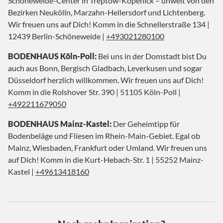
Schöneweide-Center in Treptow-Köpenick – unweit von den
Bezirken Neukölln, Marzahn-Hellersdorf und Lichtenberg.
Wir freuen uns auf Dich! Komm in die Schnellerstraße 134 |
12439 Berlin-Schöneweide |
+493021280100
BODENHAUS Köln-Poll:
Bei uns in der Domstadt bist Du
auch aus Bonn, Bergisch Gladbach, Leverkusen und sogar
Düsseldorf herzlich willkommen. Wir freuen uns auf Dich!
Komm in die Rolshover Str. 390 | 51105 Köln-Poll |
+492211679050
BODENHAUS Mainz-Kastel:
Der Geheimtipp für
Bodenbeläge und Fliesen im Rhein-Main-Gebiet. Egal ob
Mainz, Wiesbaden, Frankfurt oder Umland. Wir freuen uns
auf Dich! Komm in die Kurt-Hebach-Str. 1 | 55252 Mainz-
Kastel |
+49613418160