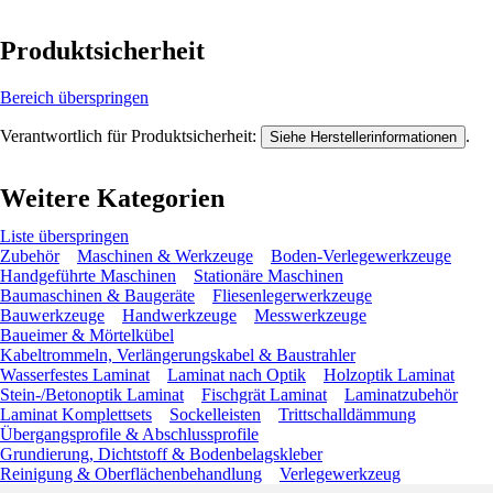
Produktsicherheit
Bereich überspringen
Verantwortlich für Produktsicherheit:
.
Siehe Herstellerinformationen
Weitere Kategorien
Liste überspringen
Zubehör
Maschinen & Werkzeuge
Boden-Verlegewerkzeuge
Handgeführte Maschinen
Stationäre Maschinen
Baumaschinen & Baugeräte
Fliesenlegerwerkzeuge
Bauwerkzeuge
Handwerkzeuge
Messwerkzeuge
Baueimer & Mörtelkübel
Kabeltrommeln, Verlängerungskabel & Baustrahler
Wasserfestes Laminat
Laminat nach Optik
Holzoptik Laminat
Stein-/Betonoptik Laminat
Fischgrät Laminat
Laminatzubehör
Laminat Komplettsets
Sockelleisten
Trittschalldämmung
Übergangsprofile & Abschlussprofile
Grundierung, Dichtstoff & Bodenbelagskleber
Reinigung & Oberflächenbehandlung
Verlegewerkzeug