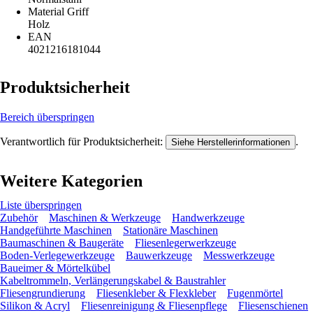
Material Griff
Holz
EAN
4021216181044
Produktsicherheit
Bereich überspringen
Verantwortlich für Produktsicherheit:
.
Siehe Herstellerinformationen
Weitere Kategorien
Liste überspringen
Zubehör
Maschinen & Werkzeuge
Handwerkzeuge
Handgeführte Maschinen
Stationäre Maschinen
Baumaschinen & Baugeräte
Fliesenlegerwerkzeuge
Boden-Verlegewerkzeuge
Bauwerkzeuge
Messwerkzeuge
Baueimer & Mörtelkübel
Kabeltrommeln, Verlängerungskabel & Baustrahler
Fliesengrundierung
Fliesenkleber & Flexkleber
Fugenmörtel
Silikon & Acryl
Fliesenreinigung & Fliesenpflege
Fliesenschienen