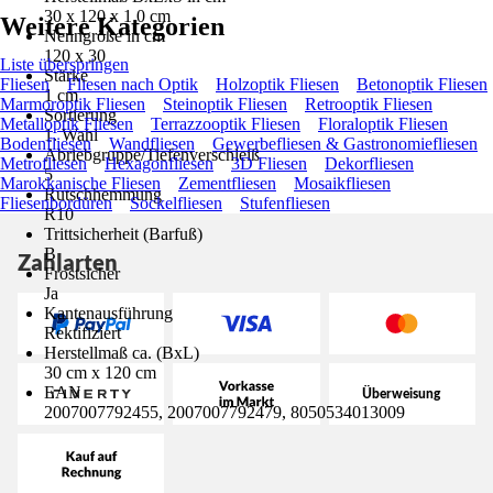
30 x 120 x 1.0 cm
Weitere Kategorien
Nenngröße in cm
120 x 30
Liste überspringen
Stärke
Fliesen
Fliesen nach Optik
Holzoptik Fliesen
Betonoptik Fliesen
1 cm
Marmoroptik Fliesen
Steinoptik Fliesen
Retrooptik Fliesen
Sortierung
Metalloptik Fliesen
Terrazzooptik Fliesen
Floraloptik Fliesen
1. Wahl
Bodenfliesen
Wandfliesen
Gewerbefliesen & Gastronomiefliesen
Abriebgruppe/Tiefenverschleiß
Metrofliesen
Hexagonfliesen
3D Fliesen
Dekorfliesen
5
Marokkanische Fliesen
Zementfliesen
Mosaikfliesen
Rutschhemmung
Fliesenbordüren
Sockelfliesen
Stufenfliesen
R10
Trittsicherheit (Barfuß)
B
Zahlarten
Frostsicher
Ja
Kantenausführung
Rektifiziert
Herstellmaß ca. (BxL)
30 cm x 120 cm
EAN
2007007792455, 2007007792479, 8050534013009