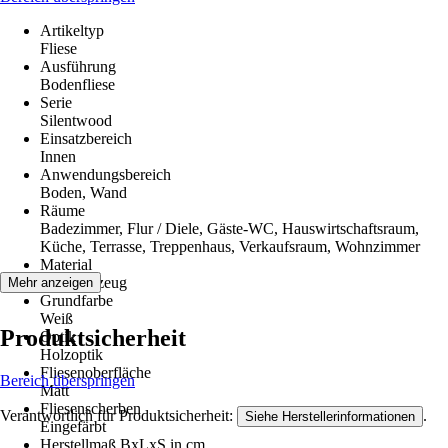
Artikeltyp
Fliese
Ausführung
Bodenfliese
Serie
Silentwood
Einsatzbereich
Innen
Anwendungsbereich
Boden, Wand
Räume
Badezimmer, Flur / Diele, Gäste-WC, Hauswirtschaftsraum,
Küche, Terrasse, Treppenhaus, Verkaufsraum, Wohnzimmer
Material
Feinsteinzeug
Mehr anzeigen
Grundfarbe
Weiß
Produktsicherheit
Optik
Holzoptik
Fliesenoberfläche
Bereich überspringen
Matt
Fliesenscherben
Verantwortlich für Produktsicherheit:
.
Siehe Herstellerinformationen
Eingefärbt
Herstellmaß BxLxS in cm