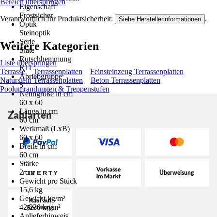
Bereich überspringen
Eigenschaft
Frostsicher
Verantwortlich für Produktsicherheit:
.
Siehe Herstellerinformationen
Optik
Steinoptik
Serie
Weitere Kategorien
Slate
Rutschhemmung
Liste überspringen
R11
Terrasse
Terrassenplatten
Feinsteinzeug Terrassenplatten
Abriebgruppe
Naturstein Terrassenplatten
Beton Terrassenplatten
5
Poolumrandungen & Treppenstufen
Nenngröße in cm
60 x 60
Länge in cm
Zahlarten
60 cm
Werkmaß (LxB)
60 x 60
Breite in cm
60 cm
Stärke
2 cm
Gewicht pro Stück
15,6 kg
Gewicht kg/m²
42,230 kg/m²
Anlieferhinweis