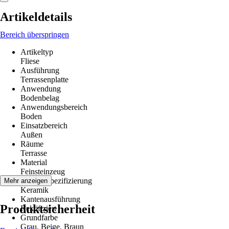
Artikeldetails
Bereich überspringen
Artikeltyp
Fliese
Ausführung
Terrassenplatte
Anwendung
Bodenbelag
Anwendungsbereich
Boden
Einsatzbereich
Außen
Räume
Terrasse
Material
Feinsteinzeug
Materialspezifizierung
Mehr anzeigen
Keramik
Kantenausführung
Produktsicherheit
Rektifiziert
Grundfarbe
Grau, Beige, Braun