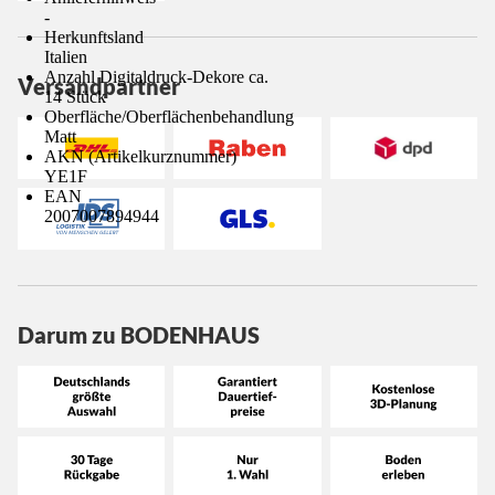
-
Herkunftsland
Italien
Anzahl Digitaldruck-Dekore ca.
Versandpartner
14 Stück
Oberfläche/Oberflächenbehandlung
Matt
AKN (Artikelkurznummer)
YE1F
EAN
2007007894944
Darum zu BODENHAUS