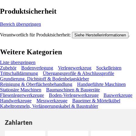
Produktsicherheit
Bereich überspringen
Verantwortlich für Produktsicherheit:
.
Siehe Herstellerinformationen
Weitere Kategorien
Liste überspringen
Zubehör
Bodenverlegung
Verlegewerkzeug
Sockelleisten
Trittschalldämmung
Übergangsprofile & Abschlussprofile
Grundierung, Dichtstoff & Bodenbelagskleber
Reinigung & Oberflächenbehandlung
Handgeführte Maschinen
Stationäre Maschinen
Baumaschinen & Baugeräte
Fliesenlegerwerkzeuge
Boden-Verlegewerkzeuge
Bauwerkzeuge
Handwerkzeuge
Messwerkzeuge
Baueimer & Mörtelkübel
Kabeltrommeln, Verlängerungskabel & Baustrahler
Zahlarten