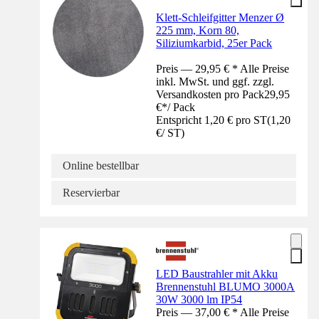
Klett-Schleifgitter Menzer Ø
225 mm, Korn 80,
Siliziumkarbid, 25er Pack
Preis — 29,95 € * Alle Preise
inkl. MwSt. und ggf. zzgl.
Versandkosten pro Pack
29,95
€
*
/
Pack
Entspricht 1,20 € pro ST
(
1,20
€
/
ST
)
Online bestellbar
Reservierbar
LED Baustrahler mit Akku
Brennenstuhl BLUMO 3000A
30W 3000 lm IP54
Preis — 37,00 € * Alle Preise