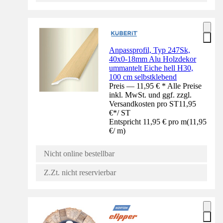
Anpassprofil, Typ 247Sk,
40x0-18mm Alu Holzdekor
ummantelt Eiche hell H30,
100 cm selbstklebend
Preis — 11,95 € * Alle Preise
inkl. MwSt. und ggf. zzgl.
Versandkosten pro ST
11,95
€
*
/
ST
Entspricht 11,95 € pro m
(
11,95
€
/
m
)
Nicht online bestellbar
Z.Zt. nicht reservierbar