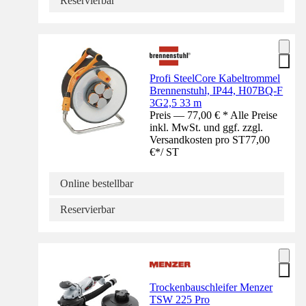
Reservierbar
Profi SteelCore Kabeltrommel
Brennenstuhl, IP44, H07BQ-F
3G2,5 33 m
Preis — 77,00 € * Alle Preise
inkl. MwSt. und ggf. zzgl.
Versandkosten pro ST
77,00
€
*
/
ST
Online bestellbar
Reservierbar
Trockenbauschleifer Menzer
TSW 225 Pro