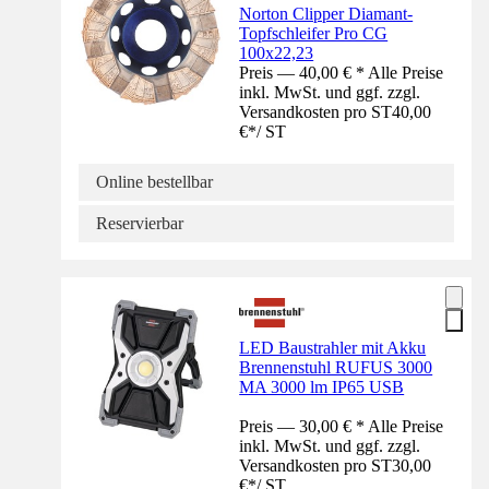
Norton Clipper Diamant-
Topfschleifer Pro CG
100x22,23
Preis — 40,00 € * Alle Preise
inkl. MwSt. und ggf. zzgl.
Versandkosten pro ST
40,00
€
*
/
ST
Online bestellbar
Reservierbar
LED Baustrahler mit Akku
Brennenstuhl RUFUS 3000
MA 3000 lm IP65 USB
Preis — 30,00 € * Alle Preise
inkl. MwSt. und ggf. zzgl.
Versandkosten pro ST
30,00
€
*
/
ST