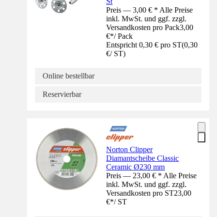
St
Preis — 3,00 € * Alle Preise
inkl. MwSt. und ggf. zzgl.
Versandkosten pro Pack
3,00
€
*
/
Pack
Entspricht 0,30 € pro ST
(
0,30
€
/
ST
)
Online bestellbar
Reservierbar
Norton Clipper
Diamantscheibe Classic
Ceramic Ø230 mm
Preis — 23,00 € * Alle Preise
inkl. MwSt. und ggf. zzgl.
Versandkosten pro ST
23,00
€
*
/
ST