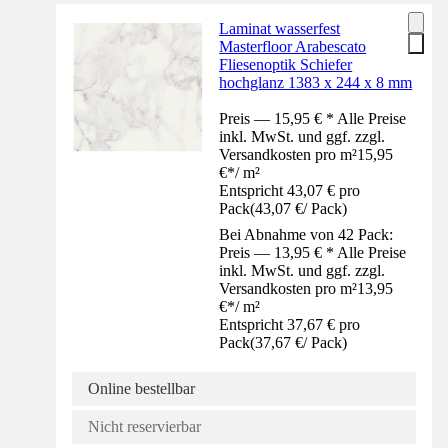
Laminat wasserfest
Masterfloor Arabescato
Fliesenoptik Schiefer
hochglanz 1383 x 244 x 8 mm
Preis — 15,95 € * Alle Preise
inkl. MwSt. und ggf. zzgl.
Versandkosten pro m²
15,95
€
*
/
m²
Entspricht 43,07 € pro
Pack
(
43,07 €
/
Pack
)
Bei Abnahme von 42 Pack:
Preis — 13,95 € * Alle Preise
inkl. MwSt. und ggf. zzgl.
Versandkosten pro m²
13,95
€
*
/
m²
Entspricht 37,67 € pro
Pack
(
37,67 €
/
Pack
)
Online bestellbar
Nicht reservierbar