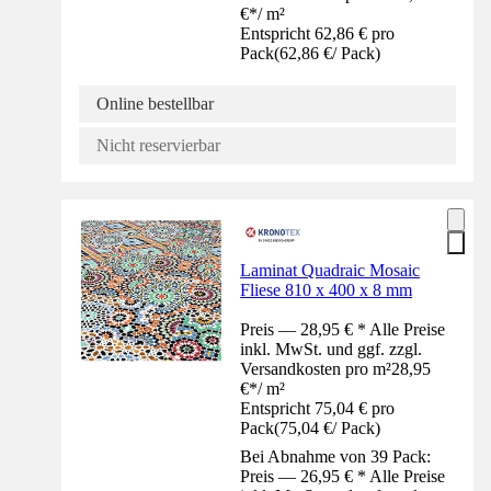
€
*
/
m²
Entspricht 62,86 € pro
Pack
(
62,86 €
/
Pack
)
Online bestellbar
Nicht reservierbar
Laminat Quadraic Mosaic
Fliese 810 x 400 x 8 mm
Preis — 28,95 € * Alle Preise
inkl. MwSt. und ggf. zzgl.
Versandkosten pro m²
28,95
€
*
/
m²
Entspricht 75,04 € pro
Pack
(
75,04 €
/
Pack
)
Bei Abnahme von 39 Pack:
Preis — 26,95 € * Alle Preise