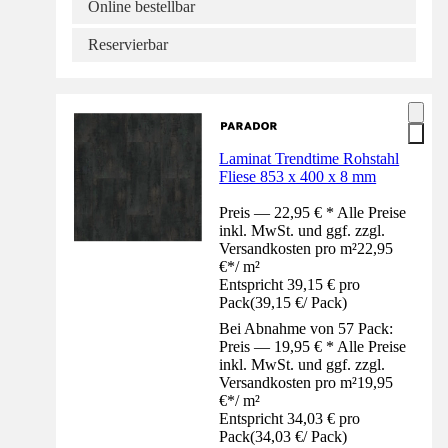
Online bestellbar
Reservierbar
Laminat Trendtime Rohstahl
Fliese 853 x 400 x 8 mm
Preis — 22,95 € * Alle Preise
inkl. MwSt. und ggf. zzgl.
Versandkosten pro m²
22,95
€
*
/
m²
Entspricht 39,15 € pro
Pack
(
39,15 €
/
Pack
)
Bei Abnahme von 57 Pack:
Preis — 19,95 € * Alle Preise
inkl. MwSt. und ggf. zzgl.
Versandkosten pro m²
19,95
€
*
/
m²
Entspricht 34,03 € pro
Pack
(
34,03 €
/
Pack
)