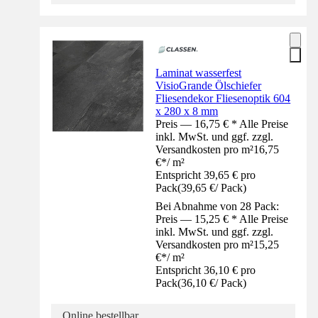
Laminat wasserfest
VisioGrande Ölschiefer
Fliesendekor Fliesenoptik 604
x 280 x 8 mm
Preis — 16,75 € * Alle Preise
inkl. MwSt. und ggf. zzgl.
Versandkosten pro m²
16,75
€
*
/
m²
Entspricht 39,65 € pro
Pack
(
39,65 €
/
Pack
)
Bei Abnahme von 28 Pack:
Preis — 15,25 € * Alle Preise
inkl. MwSt. und ggf. zzgl.
Versandkosten pro m²
15,25
€
*
/
m²
Entspricht 36,10 € pro
Pack
(
36,10 €
/
Pack
)
Online bestellbar