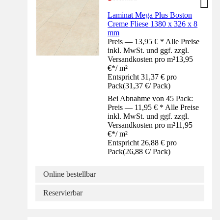
Laminat Mega Plus Boston
Creme Fliese 1380 x 326 x 8
mm
Preis — 13,95 € * Alle Preise
inkl. MwSt. und ggf. zzgl.
Versandkosten pro m²
13,95
€
*
/
m²
Entspricht 31,37 € pro
Pack
(
31,37 €
/
Pack
)
Bei Abnahme von 45 Pack:
Preis — 11,95 € * Alle Preise
inkl. MwSt. und ggf. zzgl.
Versandkosten pro m²
11,95
€
*
/
m²
Entspricht 26,88 € pro
Pack
(
26,88 €
/
Pack
)
Online bestellbar
Reservierbar