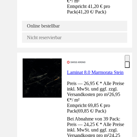
€
*
/
m²
Entspricht 41,20 € pro
Pack
(
41,20 €
/
Pack
)
Online bestellbar
Nicht reservierbar
Laminat 8.0 Marmorata Stein
Preis — 26,95 € * Alle Preise
inkl. MwSt. und ggf. zzgl.
Versandkosten pro m²
26,95
€
*
/
m²
Entspricht 69,85 € pro
Pack
(
69,85 €
/
Pack
)
Bei Abnahme von 39 Pack:
Preis — 24,25 € * Alle Preise
inkl. MwSt. und ggf. zzgl.
Versandkosten pro m²
24,25