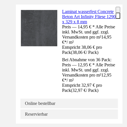
Laminat wasserfest Concrete
Beton Art Infinity Fliese 1290
x 329 x 8 mm
Preis — 14,95 € * Alle Preise
inkl. MwSt. und ggf. zzgl.
Versandkosten pro m²
14,95
€
*
/
m²
Entspricht 38,06 € pro
Pack
(
38,06 €
/
Pack
)
Bei Abnahme von 36 Pack:
Preis — 12,95 € * Alle Preise
inkl. MwSt. und ggf. zzgl.
Versandkosten pro m²
12,95
€
*
/
m²
Entspricht 32,97 € pro
Pack
(
32,97 €
/
Pack
)
Online bestellbar
Reservierbar