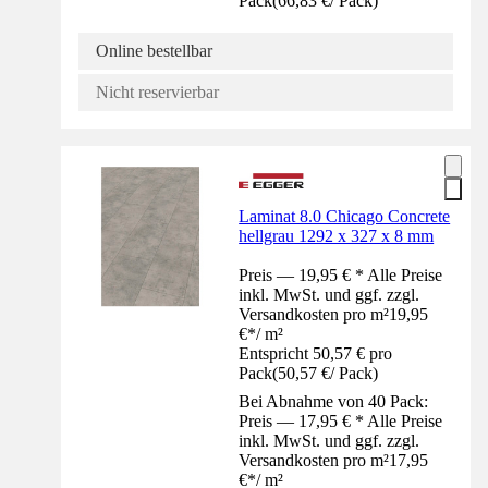
Pack
(
66,83 €
/
Pack
)
Online bestellbar
Nicht reservierbar
Laminat 8.0 Chicago Concrete
hellgrau 1292 x 327 x 8 mm
Preis — 19,95 € * Alle Preise
inkl. MwSt. und ggf. zzgl.
Versandkosten pro m²
19,95
€
*
/
m²
Entspricht 50,57 € pro
Pack
(
50,57 €
/
Pack
)
Bei Abnahme von 40 Pack:
Preis — 17,95 € * Alle Preise
inkl. MwSt. und ggf. zzgl.
Versandkosten pro m²
17,95
€
*
/
m²