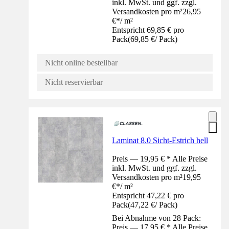
inkl. MwSt. und ggf. zzgl.
Versandkosten pro m²
26,95
€
*
/
m²
Entspricht 69,85 € pro
Pack
(
69,85 €
/
Pack
)
Nicht online bestellbar
Nicht reservierbar
Laminat 8.0 Sicht-Estrich hell
Preis — 19,95 € * Alle Preise
inkl. MwSt. und ggf. zzgl.
Versandkosten pro m²
19,95
€
*
/
m²
Entspricht 47,22 € pro
Pack
(
47,22 €
/
Pack
)
Bei Abnahme von 28 Pack:
Preis — 17,95 € * Alle Preise