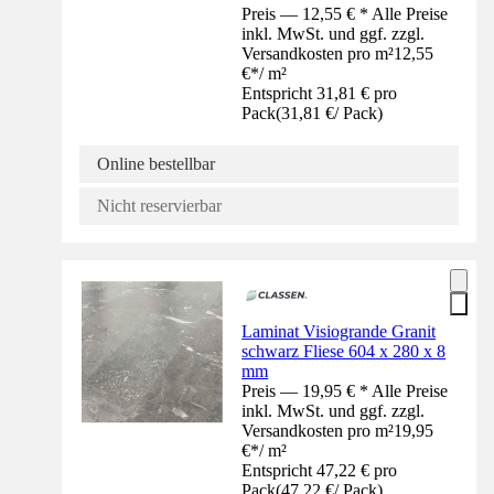
Preis — 12,55 € * Alle Preise
inkl. MwSt. und ggf. zzgl.
Versandkosten pro m²
12,55
€
*
/
m²
Entspricht 31,81 € pro
Pack
(
31,81 €
/
Pack
)
Online bestellbar
Nicht reservierbar
Laminat Visiogrande Granit
schwarz Fliese 604 x 280 x 8
mm
Preis — 19,95 € * Alle Preise
inkl. MwSt. und ggf. zzgl.
Versandkosten pro m²
19,95
€
*
/
m²
Entspricht 47,22 € pro
Pack
(
47,22 €
/
Pack
)