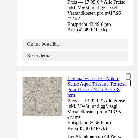
Preis — 17,95 € * Alle Preise
inkl. MwSt. und ggf. zzgl.
Versandkosten pro m²
17,95
€
*
/
m²
Entspricht 42,49 € pro
Pack
(
42,49 €
/
Pack
)
Online bestellbar
Reservierbar
Laminat wasserfest Nature
Sense Aqua Triestino Terrazzo
grau Fliese 1292 x 327 x 8
mm
Preis — 13,95 € * Alle Preise
inkl. MwSt. und ggf. zzgl.
Versandkosten pro m²
13,95
€
*
/
m²
Entspricht 35,36 € pro
Pack
(
35,36 €
/
Pack
)
Bei Abnahme von 40 Pack: