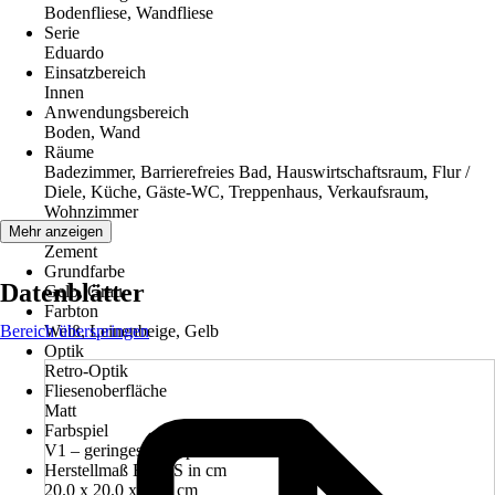
Bodenfliese, Wandfliese
Serie
Eduardo
Einsatzbereich
Innen
Anwendungsbereich
Boden, Wand
Räume
Badezimmer, Barrierefreies Bad, Hauswirtschaftsraum, Flur /
Diele, Küche, Gäste-WC, Treppenhaus, Verkaufsraum,
Wohnzimmer
Material
Mehr anzeigen
Zement
Grundfarbe
Datenblätter
Gelb, Grau
Farbton
Bereich überspringen
Weiß, Leinenbeige, Gelb
Optik
Retro-Optik
Fliesenoberfläche
Matt
Farbspiel
V1 – geringes Farbspiel
Herstellmaß BxLxS in cm
20.0 x 20.0 x 1.60 cm