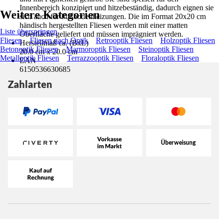
Innenbereich konzipiert und hitzebeständig, dadurch eignen sie
Weitere Kategorien
sich auch für Fußbodenheizungen. Die im Format 20x20 cm
händisch hergestellten Fliesen werden mit einer matten
Liste überspringen
Oberfläche geliefert und müssen imprägniert werden.
Fliesen
Fliesen nach Optik
Retrooptik Fliesen
Holzoptik Fliesen
Herstellmaß ca. (BxL)
Betonoptik Fliesen
Marmoroptik Fliesen
Steinoptik Fliesen
20.0 cm x 20.0 cm
Metalloptik Fliesen
Terrazzooptik Fliesen
Floraloptik Fliesen
EAN
6150536630685
Zahlarten