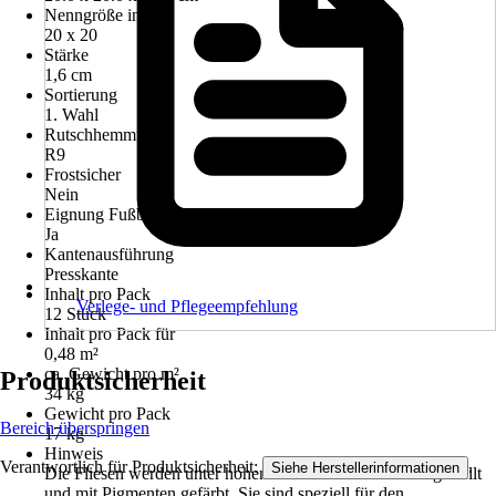
Nenngröße in cm
20 x 20
Stärke
1,6 cm
Sortierung
1. Wahl
Rutschhemmung
R9
Frostsicher
Nein
Eignung Fußbodenheizung
Ja
Kantenausführung
Presskante
Inhalt pro Pack
Verlege- und Pflegeempfehlung
12 Stück
Inhalt pro Pack für
0,48 m²
ca. Gewicht pro m²
Produktsicherheit
34 kg
Gewicht pro Pack
Bereich überspringen
17 kg
Hinweis
Verantwortlich für Produktsicherheit:
.
Siehe Herstellerinformationen
Die Fliesen werden unter hohem Druck aus Zement hergestellt
und mit Pigmenten gefärbt. Sie sind speziell für den