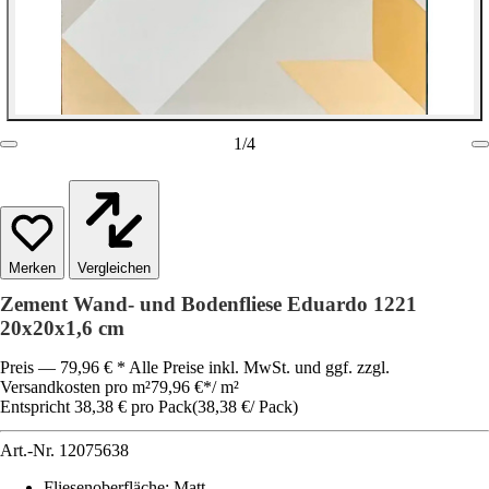
1
/
4
Vergleichen
Zement Wand- und Bodenfliese Eduardo 1221
20x20x1,6 cm
Preis — 79,96 € * Alle Preise inkl. MwSt. und ggf. zzgl.
Versandkosten pro m²
79,96 €
*
/
m²
Entspricht 38,38 € pro Pack
(
38,38 €
/
Pack
)
Art.-Nr.
12075638
Fliesenoberfläche
:
Matt