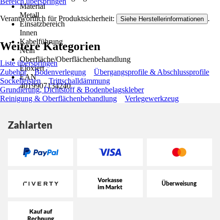
Bereich überspringen
Material
Metall
Verantwortlich für Produktsicherheit:
.
Siehe Herstellerinformationen
Einsatzbereich
Innen
Kabelführung
Weitere Kategorien
Nein
Oberfläche/Oberflächenbehandlung
Liste überspringen
Eloxiert
Zubehör
Bodenverlegung
Übergangsprofile & Abschlussprofile
EAN
Sockelleisten
Trittschalldämmung
4019907134240
Grundierung, Dichtstoff & Bodenbelagskleber
Reinigung & Oberflächenbehandlung
Verlegewerkzeug
Zahlarten