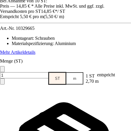
Bei Abnahme von 10 ST:
Preis — 14,85 € * Alle Preise inkl. MwSt. und ggf. zzgl.
Versandkosten pro ST
14,85 €
*
/
ST
Entspricht 5,50 € pro m
(
5,50 €
/
m
)
Art.-Nr.
10329665
Montageart
:
Schrauben
Materialspezifizierung
:
Aluminium
Mehr Artikeldetails
Menge (ST)
entspricht
1 ST
ST
m
2,70 m