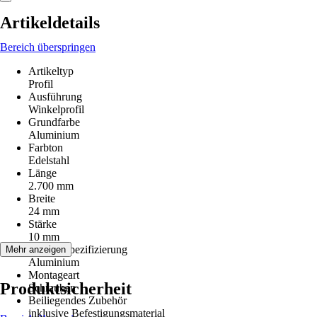
Artikeldetails
Bereich überspringen
Artikeltyp
Profil
Ausführung
Winkelprofil
Grundfarbe
Aluminium
Farbton
Edelstahl
Länge
2.700 mm
Breite
24 mm
Stärke
10 mm
Materialspezifizierung
Mehr anzeigen
Aluminium
Montageart
Produktsicherheit
Schrauben
Beiliegendes Zubehör
inklusive Befestigungsmaterial