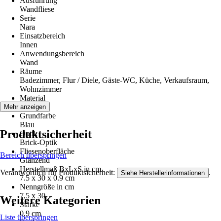
Ausführung
Wandfliese
Serie
Nara
Einsatzbereich
Innen
Anwendungsbereich
Wand
Räume
Badezimmer, Flur / Diele, Gäste-WC, Küche, Verkaufsraum,
Wohnzimmer
Material
Steingut
Mehr anzeigen
Grundfarbe
Blau
Produktsicherheit
Optik
Brick-Optik
Fliesenoberfläche
Bereich überspringen
Glänzend
Herstellmaß BxLxS in cm
Verantwortlich für Produktsicherheit:
.
Siehe Herstellerinformationen
7.5 x 30 x 0.9 cm
Nenngröße in cm
7,5 x 30
Weitere Kategorien
Stärke
0,9 cm
Liste überspringen