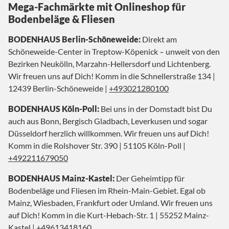
Mega-Fachmärkte mit Onlineshop für
Bodenbeläge & Fliesen
BODENHAUS Berlin-Schöneweide:
Direkt am
Schöneweide-Center in Treptow-Köpenick – unweit von den
Bezirken Neukölln, Marzahn-Hellersdorf und Lichtenberg.
Wir freuen uns auf Dich! Komm in die Schnellerstraße 134 |
12439 Berlin-Schöneweide |
+493021280100
BODENHAUS Köln-Poll:
Bei uns in der Domstadt bist Du
auch aus Bonn, Bergisch Gladbach, Leverkusen und sogar
Düsseldorf herzlich willkommen. Wir freuen uns auf Dich!
Komm in die Rolshover Str. 390 | 51105 Köln-Poll |
+492211679050
BODENHAUS Mainz-Kastel:
Der Geheimtipp für
Bodenbeläge und Fliesen im Rhein-Main-Gebiet. Egal ob
Mainz, Wiesbaden, Frankfurt oder Umland. Wir freuen uns
auf Dich! Komm in die Kurt-Hebach-Str. 1 | 55252 Mainz-
Kastel |
+49613418160