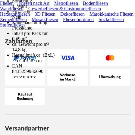
Sortierung
Fliesen
Fliesen nach Art
Metrofliesen
Bodenfliesen
1. Wahl
Wandfliesen
Gewerbefliesen & Gastronomiefliesen
Frostsicher
Hexagonfliesen
3D Fliesen
Dekorfliesen
Marokkanische Fliesen
Nein
Zementfliesen
Mosaikfliesen
Fliesenbordüren
Sockelfliesen
Kantenausführung
Stufenfliesen
Presskante
Inhalt pro Pack für
0,59 m²
Zahlarten
ca. Gewicht pro m²
14,8 kg
Herstellmaß ca. (BxL)
7.5 cm x 30 cm
EAN
8435259986690
Versandpartner