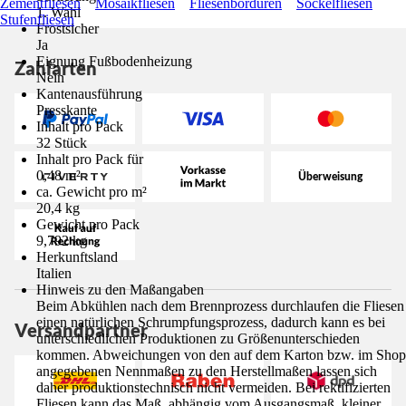
Zementfliesen
Mosaikfliesen
Fliesenbordüren
Sockelfliesen
1. Wahl
Stufenfliesen
Frostsicher
Ja
Eignung Fußbodenheizung
Zahlarten
Nein
Kantenausführung
Presskante
Inhalt pro Pack
32 Stück
Inhalt pro Pack für
0,48 m²
ca. Gewicht pro m²
20,4 kg
Gewicht pro Pack
9,792 kg
Herkunftsland
Italien
Hinweis zu den Maßangaben
Beim Abkühlen nach dem Brennprozess durchlaufen die Fliesen
einen natürlichen Schrumpfungsprozess, dadurch kann es bei
Versandpartner
unterschiedlichen Produktionen zu Größenunterschieden
kommen. Abweichungen von den auf dem Karton bzw. im Shop
angegebenen Nennmaßen zu den Herstellmaßen lassen sich
daher produktionstechnisch nicht vermeiden. Bei rektifizierten
Fliesen kann das Maß, abhängig vom Ausgangsmaß, kleiner