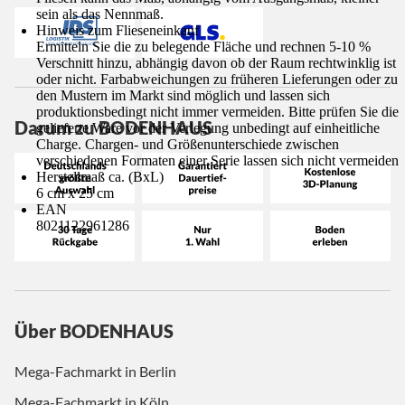
sein als das Nennmaß.
Hinweis zum Flieseneinkauf
Ermitteln Sie die zu belegende Fläche und rechnen 5-10 %
Verschnitt hinzu, abhängig davon ob der Raum rechtwinklig ist
oder nicht. Farbabweichungen zu früheren Lieferungen oder zu
den Mustern im Markt sind möglich und lassen sich
produktionsbedingt nicht immer vermeiden. Bitte prüfen Sie die
Darum zu BODENHAUS
gelieferte Ware vor der Verlegung unbedingt auf einheitliche
Charge. Chargen- und Größenunterschiede zwischen
verschiedenen Formaten einer Serie lassen sich nicht vermeiden
Herstellmaß ca. (BxL)
6 cm x 25 cm
EAN
8021122961286
Über BODENHAUS
Mega-Fachmarkt in Berlin
Mega-Fachmarkt in Köln