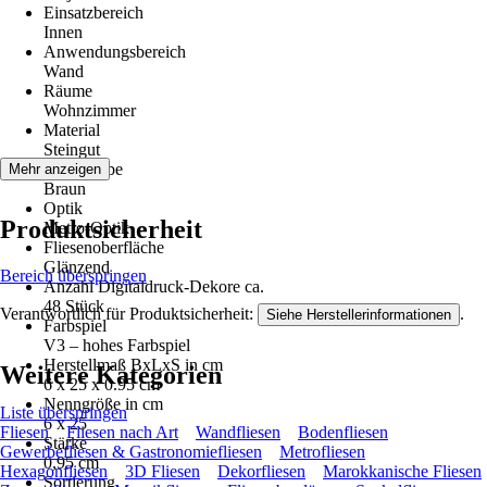
Einsatzbereich
Innen
Anwendungsbereich
Wand
Räume
Wohnzimmer
Material
Steingut
Grundfarbe
Mehr anzeigen
Braun
Optik
Produktsicherheit
Metro-Optik
Fliesenoberfläche
Glänzend
Bereich überspringen
Anzahl Digitaldruck-Dekore ca.
48 Stück
Verantwortlich für Produktsicherheit:
.
Siehe Herstellerinformationen
Farbspiel
V3 – hohes Farbspiel
Herstellmaß BxLxS in cm
Weitere Kategorien
6 x 25 x 0.95 cm
Nenngröße in cm
Liste überspringen
6 x 25
Fliesen
Fliesen nach Art
Wandfliesen
Bodenfliesen
Stärke
Gewerbefliesen & Gastronomiefliesen
Metrofliesen
0,95 cm
Hexagonfliesen
3D Fliesen
Dekorfliesen
Marokkanische Fliesen
Sortierung