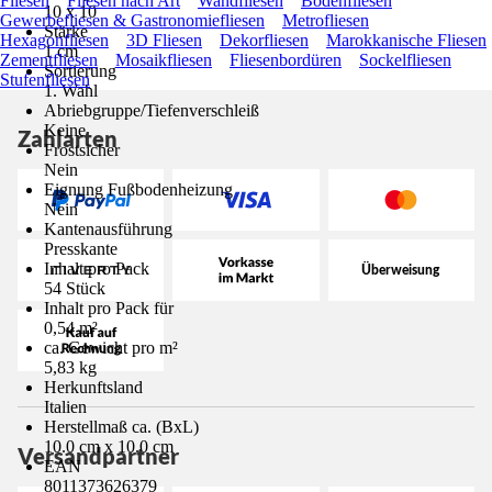
Fliesen
Fliesen nach Art
Wandfliesen
Bodenfliesen
10 x 10
Gewerbefliesen & Gastronomiefliesen
Metrofliesen
Stärke
Hexagonfliesen
3D Fliesen
Dekorfliesen
Marokkanische Fliesen
1 cm
Zementfliesen
Mosaikfliesen
Fliesenbordüren
Sockelfliesen
Sortierung
Stufenfliesen
1. Wahl
Abriebgruppe/Tiefenverschleiß
Keine
Zahlarten
Frostsicher
Nein
Eignung Fußbodenheizung
Nein
Kantenausführung
Presskante
Inhalt pro Pack
54 Stück
Inhalt pro Pack für
0,54 m²
ca. Gewicht pro m²
5,83 kg
Herkunftsland
Italien
Herstellmaß ca. (BxL)
10.0 cm x 10.0 cm
Versandpartner
EAN
8011373626379