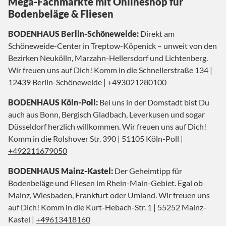
Mega-Fachmärkte mit Onlineshop für
Bodenbeläge & Fliesen
BODENHAUS Berlin-Schöneweide:
Direkt am
Schöneweide-Center in Treptow-Köpenick – unweit von den
Bezirken Neukölln, Marzahn-Hellersdorf und Lichtenberg.
Wir freuen uns auf Dich! Komm in die Schnellerstraße 134 |
12439 Berlin-Schöneweide |
+493021280100
BODENHAUS Köln-Poll:
Bei uns in der Domstadt bist Du
auch aus Bonn, Bergisch Gladbach, Leverkusen und sogar
Düsseldorf herzlich willkommen. Wir freuen uns auf Dich!
Komm in die Rolshover Str. 390 | 51105 Köln-Poll |
+492211679050
BODENHAUS Mainz-Kastel:
Der Geheimtipp für
Bodenbeläge und Fliesen im Rhein-Main-Gebiet. Egal ob
Mainz, Wiesbaden, Frankfurt oder Umland. Wir freuen uns
auf Dich! Komm in die Kurt-Hebach-Str. 1 | 55252 Mainz-
Kastel |
+49613418160