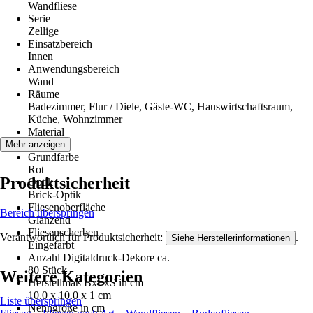
Wandfliese
Serie
Zellige
Einsatzbereich
Innen
Anwendungsbereich
Wand
Räume
Badezimmer, Flur / Diele, Gäste-WC, Hauswirtschaftsraum,
Küche, Wohnzimmer
Material
Steingut
Mehr anzeigen
Grundfarbe
Rot
Produktsicherheit
Optik
Brick-Optik
Fliesenoberfläche
Bereich überspringen
Glänzend
Fliesenscherben
Verantwortlich für Produktsicherheit:
.
Siehe Herstellerinformationen
Eingefärbt
Anzahl Digitaldruck-Dekore ca.
80 Stück
Weitere Kategorien
Herstellmaß BxLxS in cm
10.0 x 10.0 x 1 cm
Liste überspringen
Nenngröße in cm