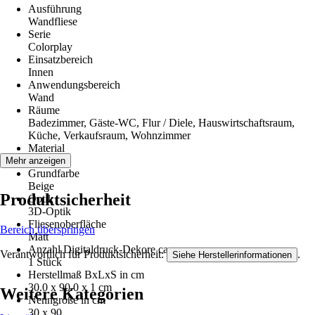
Ausführung
Wandfliese
Serie
Colorplay
Einsatzbereich
Innen
Anwendungsbereich
Wand
Räume
Badezimmer, Gäste-WC, Flur / Diele, Hauswirtschaftsraum,
Küche, Verkaufsraum, Wohnzimmer
Material
Steingut
Mehr anzeigen
Grundfarbe
Beige
Produktsicherheit
Optik
3D-Optik
Fliesenoberfläche
Bereich überspringen
Matt
Anzahl Digitaldruck-Dekore ca.
Verantwortlich für Produktsicherheit:
.
Siehe Herstellerinformationen
1 Stück
Herstellmaß BxLxS in cm
30.0 x 90.0 x 1 cm
Weitere Kategorien
Nenngröße in cm
30 x 90