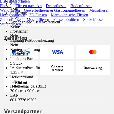
Liste überspringen
Stärke
Fliesen
Fliesen nach Art
Dekorfliesen
Bodenfliesen
1 cm
Wandfliesen
Gewerbefliesen & Gastronomiefliesen
Metrofliesen
Sortierung
Hexagonfliesen
3D Fliesen
Marokkanische Fliesen
1. Wahl
Zementfliesen
Mosaikfliesen
Fliesenbordüren
Sockelfliesen
Abriebgruppe/Tiefenverschleiß
Stufenfliesen
Keine
Frostsicher
Nein
Zahlarten
Eignung Fußbodenheizung
Nein
Kantenausführung
Rektifiziert
Inhalt pro Pack
5 Stück
Inhalt pro Pack für
1,35 m²
Herkunftsland
Italien
Herstellmaß ca. (BxL)
30.0 cm x 90.0 cm
EAN
8011373619203
Versandpartner