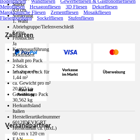
Bodenfliesen
Wandfliesen
Gewerbefliesen & Gastronomiefliesen
Stärke
Metrofliesen
Hexagonfliesen
3D Fliesen
Dekorfliesen
0,9 cm
Marokkanische Fliesen
Zementfliesen
Mosaikfliesen
Sortierung
Fliesenbordüren
Sockelfliesen
Stufenfliesen
1. Wahl
Abriebgruppe/Tiefenverschleiß
Keine
Zahlarten
Frostsicher
Ja
Kantenausführung
Rektifiziert
Inhalt pro Pack
2 Stück
Inhalt pro Pack für
1,44 m²
ca. Gewicht pro m²
20,807 kg
Gewicht pro Pack
30,562 kg
Herkunftsland
Italien
Herstellerartikelnummer
6012IDEVIGRT
Versandpartner
Herstellmaß ca. (BxL)
60 cm x 120 cm
EAN