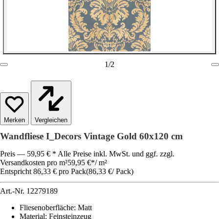
1
/
2
Vergleichen
Wandfliese I_Decors Vintage Gold 60x120 cm
Preis — 59,95 € * Alle Preise inkl. MwSt. und ggf. zzgl.
Versandkosten pro m²
59,95 €
*
/
m²
Entspricht 86,33 € pro Pack
(
86,33 €
/
Pack
)
Art.-Nr.
12279189
Fliesenoberfläche
:
Matt
Material
:
Feinsteinzeug