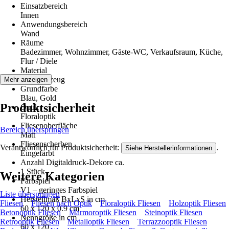
Einsatzbereich
Innen
Anwendungsbereich
Wand
Räume
Badezimmer, Wohnzimmer, Gäste-WC, Verkaufsraum, Küche,
Flur / Diele
Material
Feinsteinzeug
Mehr anzeigen
Grundfarbe
Blau, Gold
Produktsicherheit
Optik
Floraloptik
Fliesenoberfläche
Bereich überspringen
Matt
Fliesenscherben
Verantwortlich für Produktsicherheit:
.
Siehe Herstellerinformationen
Eingefärbt
Anzahl Digitaldruck-Dekore ca.
1 Stück
Weitere Kategorien
Farbspiel
V1 – geringes Farbspiel
Liste überspringen
Herstellmaß BxLxS in cm
Fliesen
Fliesen nach Optik
Floraloptik Fliesen
Holzoptik Fliesen
60 x 120 x 0.9 cm
Betonoptik Fliesen
Marmoroptik Fliesen
Steinoptik Fliesen
Nenngröße in cm
Retrooptik Fliesen
Metalloptik Fliesen
Terrazzooptik Fliesen
60 x 120