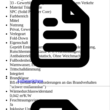
33 - Gewerbliche/Objektbereiche mit starkem Verkehr
Material Trägerplatte
SPC (Solid Polymer Core)
Farbbereich
Mittel
Nutzung
Privat, Gewerblich
Verlegeart
Fold-Down
Eigenschaft
Geprüft Emissionsarm, Geeignet für Fußbodenheizung,
Rutschhemmungsklasse R 9, Feuchtraumgeeignet,
Antibakteriell, Antistatisch, Ohne Weichmacher
Fußbodenheizung
Warmwasser, Elektro
Trittschalldämmung
Integriert
Brandklasse
Aufbauanleitung
Bfl-s1 (erfüllt die Anforderungen an das Brandverhalten
"schwer entflammbar")
Wärmedurchlasswiderstand
0,042 m²K/W
Feuchtraumgeeignet
Ja
Inklusive Unterlage