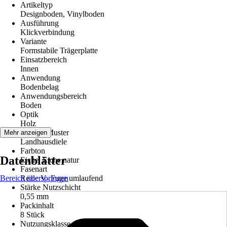
Artikeltyp
Designboden, Vinylboden
Ausführung
Klickverbindung
Variante
Formstabile Trägerplatte
Einsatzbereich
Innen
Anwendung
Bodenbelag
Anwendungsbereich
Boden
Optik
Holz
Dekor / Muster
Mehr anzeigen
Landhausdiele
Farbton
Datenblätter
Eiche, Eiche natur
Fasenart
Bereich überspringen
Reale V- Fuge umlaufend
Stärke Nutzschicht
0,55 mm
Packinhalt
8 Stück
Nutzungsklasse