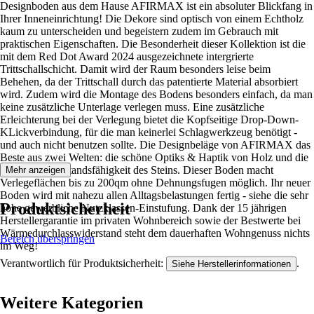
Designboden aus dem Hause AFIRMAX ist ein absoluter Blickfang in
Ihrer Inneneinrichtung! Die Dekore sind optisch von einem Echtholz
kaum zu unterscheiden und begeistern zudem im Gebrauch mit
praktischen Eigenschaften. Die Besonderheit dieser Kollektion ist die
mit dem Red Dot Award 2024 ausgezeichnete intergrierte
Trittschallschicht. Damit wird der Raum besonders leise beim
Behehen, da der Trittschall durch das patentierte Material absorbiert
wird. Zudem wird die Montage des Bodens besonders einfach, da man
keine zusätzliche Unterlage verlegen muss. Eine zusätzliche
Erleichterung bei der Verlegung bietet die Kopfseitige Drop-Down-
KLickverbindung, für die man keinerlei Schlagwerkzeug benötigt -
und auch nicht benutzen sollte. Die Designbeläge von AFIRMAX das
Beste aus zwei Welten: die schöne Optiks & Haptik von Holz und die
extreme Widerstandsfähigkeit des Steins. Dieser Boden macht
Mehr anzeigen
Verlegeflächen bis zu 200qm ohne Dehnungsfugen möglich. Ihr neuer
Boden wird mit nahezu allen Alltagsbelastungen fertig - siehe die sehr
Produktsicherheit
hohe gewerbliche Nutzklassen-Einstufung. Dank der 15 jährigen
Herstellergarantie im privaten Wohnbereich sowie der Bestwerte bei
Wärmedurchlasswiderstand steht dem dauerhaften Wohngenuss nichts
Bereich überspringen
im Weg!
Verantwortlich für Produktsicherheit:
.
Siehe Herstellerinformationen
Weitere Kategorien