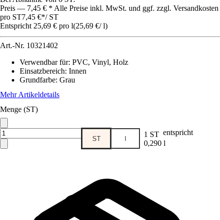
Preis — 7,45 € * Alle Preise inkl. MwSt. und ggf. zzgl. Versandkosten
pro ST
7,45 €
*
/
ST
Entspricht 25,69 € pro l
(
25,69 €
/
l
)
Art.-Nr.
10321402
Verwendbar für
:
PVC, Vinyl, Holz
Einsatzbereich
:
Innen
Grundfarbe
:
Grau
Mehr Artikeldetails
Menge (ST)
entspricht
1 ST
ST
l
0,290 l