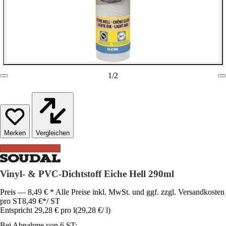
1
/
2
Vergleichen
Vinyl- & PVC-Dichtstoff Eiche Hell 290ml
Preis — 8,49 € * Alle Preise inkl. MwSt. und ggf. zzgl. Versandkosten
pro ST
8,49 €
*
/
ST
Entspricht 29,28 € pro l
(
29,28 €
/
l
)
Bei Abnahme von 6 ST: