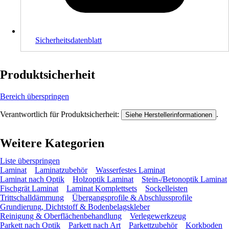
Sicherheitsdatenblatt
Produktsicherheit
Bereich überspringen
Verantwortlich für Produktsicherheit:
.
Siehe Herstellerinformationen
Weitere Kategorien
Liste überspringen
Laminat
Laminatzubehör
Wasserfestes Laminat
Laminat nach Optik
Holzoptik Laminat
Stein-/Betonoptik Laminat
Fischgrät Laminat
Laminat Komplettsets
Sockelleisten
Trittschalldämmung
Übergangsprofile & Abschlussprofile
Grundierung, Dichtstoff & Bodenbelagskleber
Reinigung & Oberflächenbehandlung
Verlegewerkzeug
Parkett nach Optik
Parkett nach Art
Parkettzubehör
Korkboden