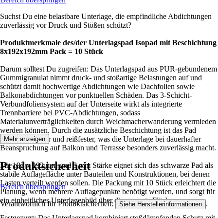
Suchst Du eine belastbare Unterlage, die empfindliche Abdichtungen
zuverlässig vor Druck und Stößen schützt?
Produktmerkmale des/der Unterlagspad Isopad mit Beschichtung
8x192x192mm Pack = 10 Stück
Darum solltest Du zugreifen: Das Unterlagspad aus PUR-gebundenem
Gummigranulat nimmt druck- und stoßartige Belastungen auf und
schützt damit hochwertige Abdichtungen wie Dachfolien sowie
Balkonabdichtungen vor punktuellen Schäden. Das 3-Schicht-
Verbundfoliensystem auf der Unterseite wirkt als integrierte
Trennbarriere bei PVC-Abdichtungen, sodass
Materialunverträglichkeiten durch Weichmacherwanderung vermieden
werden können. Durch die zusätzliche Beschichtung ist das Pad
strapazierfähiger und reißfester, was die Unterlage bei dauerhafter
Mehr anzeigen
Beanspruchung auf Balkon und Terrasse besonders zuverlässig macht.
Produktsicherheit
Mit 192 x 192 mm und 8 mm Stärke eignet sich das schwarze Pad als
stabile Auflagefläche unter Bauteilen und Konstruktionen, bei denen
Lasten verteilt werden sollen. Die Packung mit 10 Stück erleichtert die
Bereich überspringen
Planung, wenn mehrere Auflagepunkte benötigt werden, und sorgt für
ein einheitliches Unterlagenbild über die gesamte Fläche.
Verantwortlich für Produktsicherheit:
.
Siehe Herstellerinformationen
Festgezurrt: Das Unterlagspad kombiniert stoßdämpfenden Schutz mit