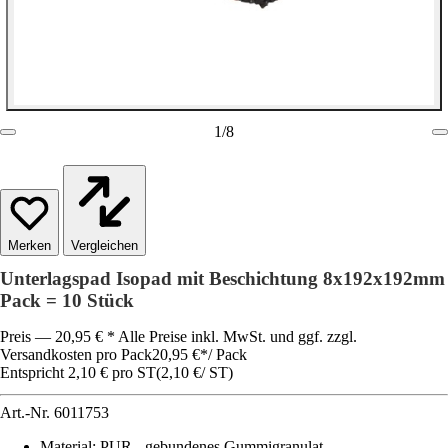
1
/
8
Vergleichen
Unterlagspad Isopad mit Beschichtung 8x192x192mm
Pack = 10 Stück
Preis — 20,95 € * Alle Preise inkl. MwSt. und ggf. zzgl.
Versandkosten pro Pack
20,95 €
*
/
Pack
Entspricht 2,10 € pro ST
(
2,10 €
/
ST
)
Art.-Nr.
6011753
Material
:
PUR - gebundenes Gummigranulat