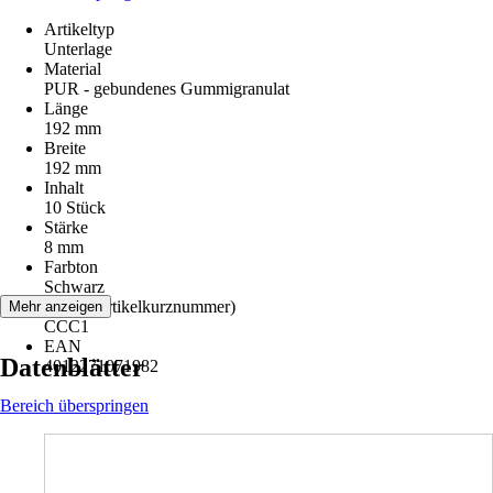
Artikeltyp
Unterlage
Material
PUR - gebundenes Gummigranulat
Länge
192 mm
Breite
192 mm
Inhalt
10 Stück
Stärke
8 mm
Farbton
Schwarz
AKN (Artikelkurznummer)
Mehr anzeigen
CCC1
EAN
Datenblätter
4012271071982
Bereich überspringen