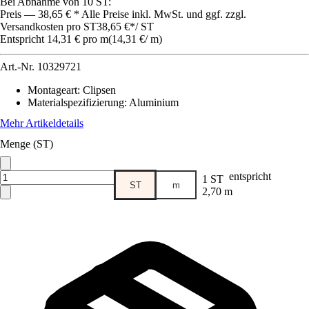
Bei Abnahme von 10 ST:
Preis — 38,65 € * Alle Preise inkl. MwSt. und ggf. zzgl.
Versandkosten pro ST
38,65 €
*
/
ST
Entspricht 14,31 € pro m
(
14,31 €
/
m
)
Art.-Nr.
10329721
Montageart
:
Clipsen
Materialspezifizierung
:
Aluminium
Mehr Artikeldetails
Menge (ST)
entspricht
1 ST
ST
m
2,70 m