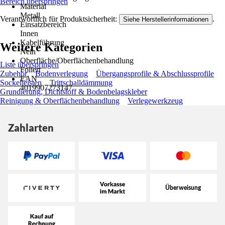
Bereich überspringen
Material
Metall
Verantwortlich für Produktsicherheit:
.
Siehe Herstellerinformationen
Einsatzbereich
Innen
Kabelführung
Weitere Kategorien
Nein
Oberfläche/Oberflächenbehandlung
Liste überspringen
Foliert
Zubehör
Bodenverlegung
Übergangsprofile & Abschlussprofile
EAN
Sockelleisten
Trittschalldämmung
4019907273147
Grundierung, Dichtstoff & Bodenbelagskleber
Reinigung & Oberflächenbehandlung
Verlegewerkzeug
Zahlarten