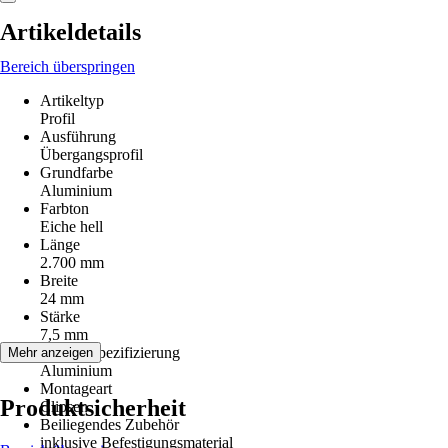
Artikeldetails
Bereich überspringen
Artikeltyp
Profil
Ausführung
Übergangsprofil
Grundfarbe
Aluminium
Farbton
Eiche hell
Länge
2.700 mm
Breite
24 mm
Stärke
7,5 mm
Materialspezifizierung
Mehr anzeigen
Aluminium
Montageart
Produktsicherheit
Clipsen
Beiliegendes Zubehör
inklusive Befestigungsmaterial