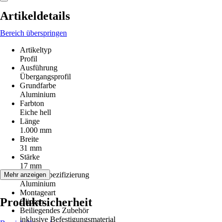
Artikeldetails
Bereich überspringen
Artikeltyp
Profil
Ausführung
Übergangsprofil
Grundfarbe
Aluminium
Farbton
Eiche hell
Länge
1.000 mm
Breite
31 mm
Stärke
17 mm
Materialspezifizierung
Mehr anzeigen
Aluminium
Montageart
Produktsicherheit
Clipsen
Beiliegendes Zubehör
inklusive Befestigungsmaterial