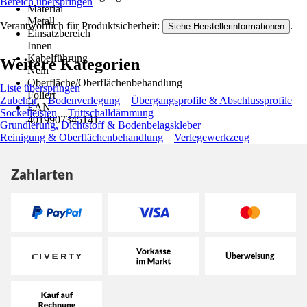
Bereich überspringen
Material
Metall
Verantwortlich für Produktsicherheit:
.
Siehe Herstellerinformationen
Einsatzbereich
Innen
Kabelführung
Weitere Kategorien
Nein
Oberfläche/Oberflächenbehandlung
Liste überspringen
Foliert
Zubehör
Bodenverlegung
Übergangsprofile & Abschlussprofile
EAN
Sockelleisten
Trittschalldämmung
4019907345141
Grundierung, Dichtstoff & Bodenbelagskleber
Reinigung & Oberflächenbehandlung
Verlegewerkzeug
Zahlarten