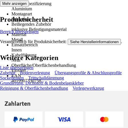
Materialspezifizierung
Mehr anzeigen
Aluminium
Montageart
Produktsicherheit
Schrauben
Beiliegendes Zubehör
inklusive Befestigungsmaterial
Bereich überspringen
Material
Metall
Verantwortlich für Produktsicherheit:
.
Siehe Herstellerinformationen
Einsatzbereich
Innen
Kabelführung
Weitere Kategorien
Nein
Oberfläche/Oberflächenbehandlung
Liste überspringen
Eloxiert
Zubehör
Bodenverlegung
Übergangsprofile & Abschlussprofile
EAN
Sockelleisten
Trittschalldämmung
4019907330758
Grundierung, Dichtstoff & Bodenbelagskleber
Reinigung & Oberflächenbehandlung
Verlegewerkzeug
Zahlarten