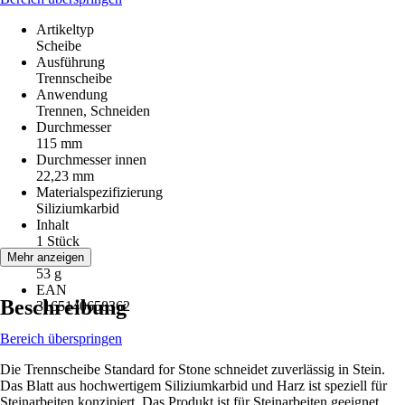
Artikeltyp
Scheibe
Ausführung
Trennscheibe
Anwendung
Trennen, Schneiden
Durchmesser
115 mm
Durchmesser innen
22,23 mm
Materialspezifizierung
Siliziumkarbid
Inhalt
1 Stück
Gewicht
Mehr anzeigen
53 g
EAN
Beschreibung
3165140658362
Bereich überspringen
Die Trennscheibe Standard for Stone schneidet zuverlässig in Stein.
Das Blatt aus hochwertigem Siliziumkarbid und Harz ist speziell für
Steinarbeiten konzipiert. Das Produkt ist für Steinarbeiten geeignet.