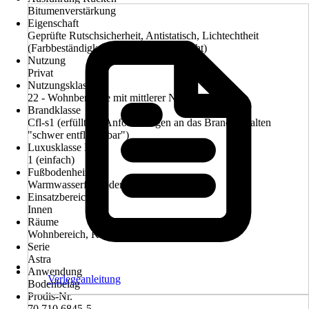
Bitumenverstärkung
Eigenschaft
Geprüfte Rutschsicherheit, Antistatisch, Lichtechtheit
(Farbbeständigkeit gegenüber Tageslicht)
Nutzung
Privat
Nutzungsklasse
22 - Wohnbereiche mit mittlerer Nutzung
Brandklasse
Cfl-s1 (erfüllt die Anforderungen an das Brandverhalten
"schwer entflammbar")
Luxusklasse LC
1 (einfach)
Fußbodenheizung
Warmwasserfußbodenheizung
Einsatzbereich
Innen
Räume
Wohnbereich, Kinderzimmer
Serie
Astra
Anwendung
Verlegeanleitung
Bodenbelag
Prodis-Nr.
70 710 6845-5