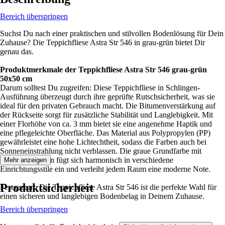
Bereich überspringen
Suchst Du nach einer praktischen und stilvollen Bodenlösung für Dein
Zuhause? Die Teppichfliese Astra Str 546 in grau-grün bietet Dir
genau das.
Produktmerkmale der Teppichfliese Astra Str 546 grau-grün
50x50 cm
Darum solltest Du zugreifen: Diese Teppichfliese in Schlingen-
Ausführung überzeugt durch ihre geprüfte Rutschsicherheit, was sie
ideal für den privaten Gebrauch macht. Die Bitumenverstärkung auf
der Rückseite sorgt für zusätzliche Stabilität und Langlebigkeit. Mit
einer Florhöhe von ca. 3 mm bietet sie eine angenehme Haptik und
eine pflegeleichte Oberfläche. Das Material aus Polypropylen (PP)
gewährleistet eine hohe Lichtechtheit, sodass die Farben auch bei
Sonneneinstrahlung nicht verblassen. Die graue Grundfarbe mit
grünen Akzenten fügt sich harmonisch in verschiedene
Mehr anzeigen
Einrichtungsstile ein und verleiht jedem Raum eine moderne Note.
Produktsicherheit
Festgezurrt: Die Teppichfliese Astra Str 546 ist die perfekte Wahl für
einen sicheren und langlebigen Bodenbelag in Deinem Zuhause.
Bereich überspringen