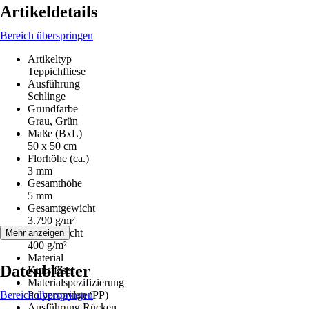
Artikeldetails
Bereich überspringen
Artikeltyp
Teppichfliese
Ausführung
Schlinge
Grundfarbe
Grau, Grün
Maße (BxL)
50 x 50 cm
Florhöhe (ca.)
3 mm
Gesamthöhe
5 mm
Gesamtgewicht
3.790 g/m²
Pol-Gewicht
Mehr anzeigen
400 g/m²
Material
Datenblätter
Kunstfaser
Materialspezifizierung
Bereich überspringen
Polypropylen (PP)
Ausführung Rücken