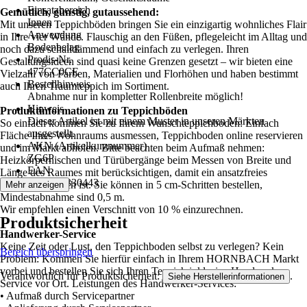
Einsatzbereich
Gemütlich, günstig, gutaussehend:
Innen
Mit unseren Teppichböden bringen Sie ein einzigartig wohnliches Flair
Anwendung
in Ihre vier Wände. Flauschig an den Füßen, pflegeleicht im Alltag und
Bodenbelag
noch dazu schalldämmend und einfach zu verlegen. Ihren
Prodis-Nr.
Gestaltungsideen sind quasi keine Grenzen gesetzt – wir bieten eine
477CC0CE
Vielzahl von Farben, Materialien und Florhöhen und haben bestimmt
Bestellhinweis
auch Ihren Traumteppich im Sortiment.
Abnahme nur in kompletter Rollenbreite möglich!
Hinweis
Produktinformationen zu Teppichböden
Dieser Artikel ist mit einem Muster in unseren Märkten
So einfach kommen Sie zu Ihrem Wunschteppichboden: Einfach
ausgestellt.
Fläche Ihres Wohnraums ausmessen, Teppichboden online reservieren
AKN (Artikelkurznummer)
und im Markt abholen. Bitte beachten beim Aufmaß nehmen:
ZG6P
Heizkörpernischen und Türübergänge beim Messen von Breite und
EAN
Länge des Raumes mit berücksichtigen, damit ein ansatzfreies
2007006330443
Verlegen möglich ist. Sie können in 5 cm-Schritten bestellen,
Mehr anzeigen
Mindestabnahme sind 0,5 m.
Wir empfehlen einen Verschnitt von 10 % einzurechnen.
Produktsicherheit
Handwerker-Service
Keine Zeit oder Lust, den Teppichboden selbst zu verlegen? Kein
Bereich überspringen
Problem: Kommen Sie hierfür einfach in Ihrem HORNBACH Markt
vorbei und bestellen Sie sich Ihren Teppich inklusive Handwerker-
Verantwortlich für Produktsicherheit:
.
Siehe Herstellerinformationen
Service vor Ort. Leistungen des Handwerker-Services:
• Aufmaß durch Servicepartner