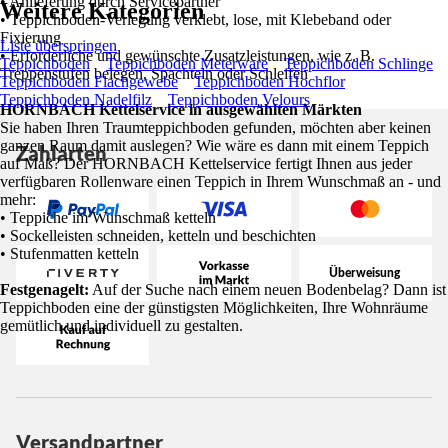
• Anlieferung durch Servicepartner
Weitere Kategorien
• Teppichboden-Verlegung verklebt, lose, mit Klebeband oder
Fixierung
Liste überspringen
• Erforderliche und gewünschte Zusatzleistungen, wie z. B.
Teppichboden
Teppichboden Meterware
Teppichboden Schlinge
Treppenstufen belegen, Spachteln oder Schleifen
Teppichboden Flachgewebe
Teppichboden Hochflor
Teppichboden Nadelfilz
Teppichboden Velours
HORNBACH Kettelservice in ausgewählten Märkten
Sie haben Ihren Traumteppichboden gefunden, möchten aber keinen
ganzen Raum damit auslegen? Wie wäre es dann mit einem Teppich
Zahlarten
auf Maß? Der HORNBACH Kettelservice fertigt Ihnen aus jeder
verfügbaren Rollenware einen Teppich in Ihrem Wunschmaß an - und
mehr:
• Teppiche im Wunschmaß ketteln
• Sockelleisten schneiden, ketteln und beschichten
• Stufenmatten ketteln
Festgenagelt:
Auf der Suche nach einem neuen Bodenbelag? Dann ist
Teppichboden eine der günstigsten Möglichkeiten, Ihre Wohnräume
gemütlich und individuell zu gestalten.
Versandpartner