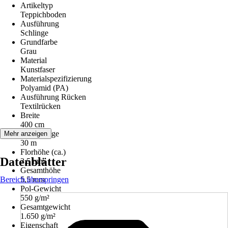
Artikeltyp
Teppichboden
Ausführung
Schlinge
Grundfarbe
Grau
Material
Kunstfaser
Materialspezifizierung
Polyamid (PA)
Ausführung Rücken
Textilrücken
Breite
400 cm
Rollenlänge
Mehr anzeigen
30 m
Florhöhe (ca.)
Datenblätter
3,5 mm
Gesamthöhe
Bereich überspringen
5,5 mm
Pol-Gewicht
550 g/m²
Gesamtgewicht
1.650 g/m²
Eigenschaft