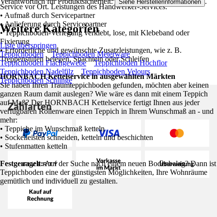
Verantwortlich für Produktsicherheit:
.
Siehe Herstellerinformationen
Service vor Ort. Leistungen des Handwerker-Services:
• Aufmaß durch Servicepartner
• Anlieferung durch Servicepartner
Weitere Kategorien
• Teppichboden-Verlegung verklebt, lose, mit Klebeband oder
Fixierung
Liste überspringen
• Erforderliche und gewünschte Zusatzleistungen, wie z. B.
Teppichboden
Teppichboden Meterware
Treppenstufen belegen, Spachteln oder Schleifen
Teppichboden Flachgewebe
Teppichboden Hochflor
Teppichboden Nadelfilz
Teppichboden Velours
HORNBACH Kettelservice in ausgewählten Märkten
Teppichboden Schlinge
Sie haben Ihren Traumteppichboden gefunden, möchten aber keinen
ganzen Raum damit auslegen? Wie wäre es dann mit einem Teppich
auf Maß? Der HORNBACH Kettelservice fertigt Ihnen aus jeder
Zahlarten
verfügbaren Rollenware einen Teppich in Ihrem Wunschmaß an - und
mehr:
• Teppiche im Wunschmaß ketteln
• Sockelleisten schneiden, ketteln und beschichten
• Stufenmatten ketteln
Festgenagelt:
Auf der Suche nach einem neuen Bodenbelag? Dann ist
Teppichboden eine der günstigsten Möglichkeiten, Ihre Wohnräume
gemütlich und individuell zu gestalten.