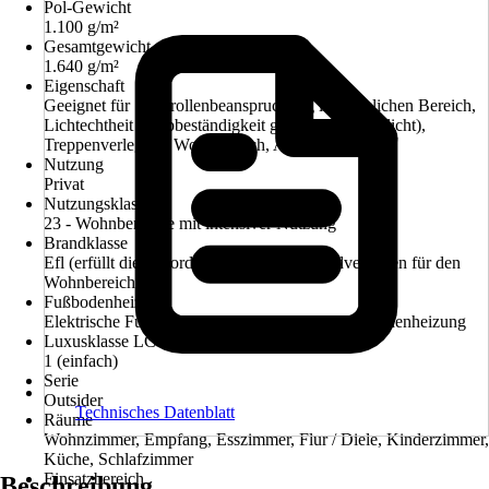
Pol-Gewicht
1.100 g/m²
Gesamtgewicht
1.640 g/m²
Eigenschaft
Geeignet für Stuhlrollenbeanspruchung im häuslichen Bereich,
Lichtechtheit (Farbbeständigkeit gegenüber Tageslicht),
Treppenverlegung Wohnbereich, Antistatisch
Nutzung
Privat
Nutzungsklasse
23 - Wohnbereiche mit intensiver Nutzung
Brandklasse
Efl (erfüllt die Anforderungen an das Brandverhalten für den
Wohnbereich)
Fußbodenheizung
Elektrische Fußbodenheizung, Warmwasserfußbodenheizung
Luxusklasse LC
1 (einfach)
Serie
Outsider
Technisches Datenblatt
Räume
Wohnzimmer, Empfang, Esszimmer, Flur / Diele, Kinderzimmer,
Küche, Schlafzimmer
Einsatzbereich
Beschreibung