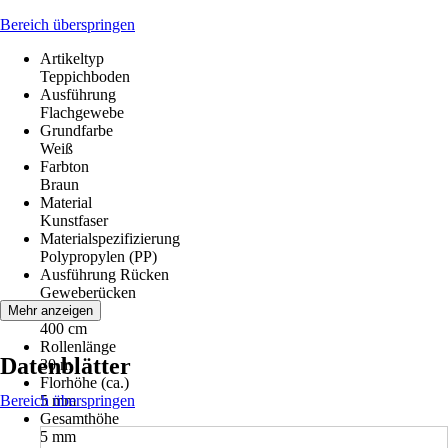
Bereich überspringen
Artikeltyp
Teppichboden
Ausführung
Flachgewebe
Grundfarbe
Weiß
Farbton
Braun
Material
Kunstfaser
Materialspezifizierung
Polypropylen (PP)
Ausführung Rücken
Geweberücken
Breite
Mehr anzeigen
400 cm
Rollenlänge
Datenblätter
30 m
Florhöhe (ca.)
Bereich überspringen
5 mm
Gesamthöhe
5 mm