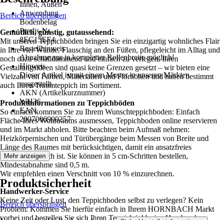
Innen, Außen
Anwendung
Bereich überspringen
Bodenbelag
Prodis-Nr.
Gemütlich, günstig, gutaussehend:
8EC15EF4
Mit unseren Teppichböden bringen Sie ein einzigartig wohnliches Flair
Bestellhinweis
in Ihre vier Wände. Flauschig an den Füßen, pflegeleicht im Alltag und
Abnahme nur in kompletter Rollenbreite möglich!
noch dazu schalldämmend und einfach zu verlegen. Ihren
Hinweis
Gestaltungsideen sind quasi keine Grenzen gesetzt – wir bieten eine
Dieser Artikel ist mit einem Muster in unseren Märkten
Vielzahl von Farben, Materialien und Florhöhen und haben bestimmt
ausgestellt.
auch Ihren Traumteppich im Sortiment.
AKN (Artikelkurznummer)
WH36
Produktinformationen zu Teppichböden
EAN
So einfach kommen Sie zu Ihrem Wunschteppichboden: Einfach
2007006900257
Fläche Ihres Wohnraums ausmessen, Teppichboden online reservieren
und im Markt abholen. Bitte beachten beim Aufmaß nehmen:
Heizkörpernischen und Türübergänge beim Messen von Breite und
Länge des Raumes mit berücksichtigen, damit ein ansatzfreies
Verlegen möglich ist. Sie können in 5 cm-Schritten bestellen,
Mehr anzeigen
Mindestabnahme sind 0,5 m.
Wir empfehlen einen Verschnitt von 10 % einzurechnen.
Produktsicherheit
Handwerker-Service
Keine Zeit oder Lust, den Teppichboden selbst zu verlegen? Kein
Bereich überspringen
Problem: Kommen Sie hierfür einfach in Ihrem HORNBACH Markt
vorbei und bestellen Sie sich Ihren Teppich inklusive Handwerker-