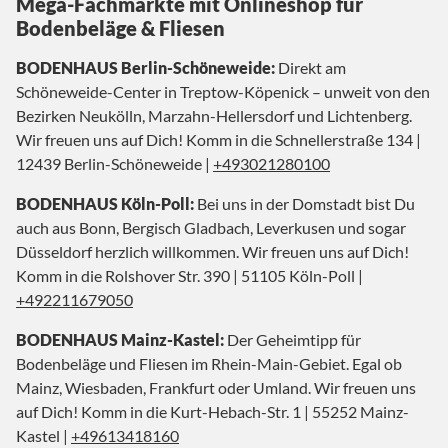
Mega-Fachmärkte mit Onlineshop für
Bodenbeläge & Fliesen
BODENHAUS Berlin-Schöneweide:
Direkt am
Schöneweide-Center in Treptow-Köpenick – unweit von den
Bezirken Neukölln, Marzahn-Hellersdorf und Lichtenberg.
Wir freuen uns auf Dich! Komm in die Schnellerstraße 134 |
12439 Berlin-Schöneweide |
+493021280100
BODENHAUS Köln-Poll:
Bei uns in der Domstadt bist Du
auch aus Bonn, Bergisch Gladbach, Leverkusen und sogar
Düsseldorf herzlich willkommen. Wir freuen uns auf Dich!
Komm in die Rolshover Str. 390 | 51105 Köln-Poll |
+492211679050
BODENHAUS Mainz-Kastel:
Der Geheimtipp für
Bodenbeläge und Fliesen im Rhein-Main-Gebiet. Egal ob
Mainz, Wiesbaden, Frankfurt oder Umland. Wir freuen uns
auf Dich! Komm in die Kurt-Hebach-Str. 1 | 55252 Mainz-
Kastel |
+49613418160