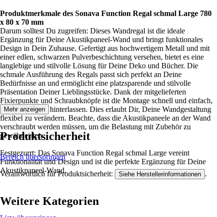
Produktmerkmale des Sonava Function Regal schmal Large 780
x 80 x 70 mm
Darum solltest Du zugreifen: Dieses Wandregal ist die ideale
Ergänzung für Deine Akustikpaneel-Wand und bringt funktionales
Design in Dein Zuhause. Gefertigt aus hochwertigem Metall und mit
einer edlen, schwarzen Pulverbeschichtung versehen, bietet es eine
langlebige und stilvolle Lösung für Deine Deko und Bücher. Die
schmale Ausführung des Regals passt sich perfekt an Deine
Bedürfnisse an und ermöglicht eine platzsparende und stilvolle
Präsentation Deiner Lieblingsstücke. Dank der mitgelieferten
Fixierpunkte und Schraubknöpfe ist die Montage schnell und einfach,
ohne Spuren zu hinterlassen. Dies erlaubt Dir, Deine Wandgestaltung
Mehr anzeigen
flexibel zu verändern. Beachte, dass die Akustikpaneele an der Wand
verschraubt werden müssen, um die Belastung mit Zubehör zu
Produktsicherheit
gewährleisten.
Festgezurrt: Das Sonava Function Regal schmal Large vereint
Bereich überspringen
Funktionalität und Design und ist die perfekte Ergänzung für Deine
Akustikpaneel-Wand.
Verantwortlich für Produktsicherheit:
.
Siehe Herstellerinformationen
Weitere Kategorien