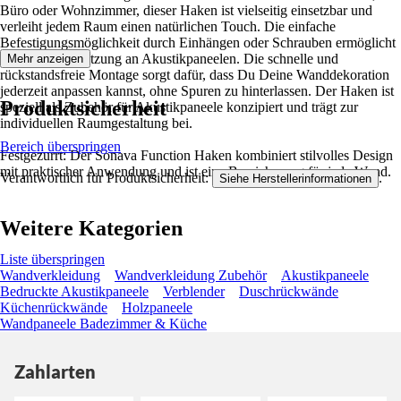
Büro oder Wohnzimmer, dieser Haken ist vielseitig einsetzbar und
verleiht jedem Raum einen natürlichen Touch. Die einfache
Befestigungsmöglichkeit durch Einhängen oder Schrauben ermöglicht
eine flexible Nutzung an Akustikpaneelen. Die schnelle und
Mehr anzeigen
rückstandsfreie Montage sorgt dafür, dass Du Deine Wanddekoration
jederzeit anpassen kannst, ohne Spuren zu hinterlassen. Der Haken ist
Produktsicherheit
speziell als Zubehör für Akustikpaneele konzipiert und trägt zur
individuellen Raumgestaltung bei.
Bereich überspringen
Festgezurrt: Der Sonava Function Haken kombiniert stilvolles Design
mit praktischer Anwendung und ist eine Bereicherung für jede Wand.
Verantwortlich für Produktsicherheit:
.
Siehe Herstellerinformationen
Weitere Kategorien
Liste überspringen
Wandverkleidung
Wandverkleidung Zubehör
Akustikpaneele
Bedruckte Akustikpaneele
Verblender
Duschrückwände
Küchenrückwände
Holzpaneele
Wandpaneele Badezimmer & Küche
Zahlarten