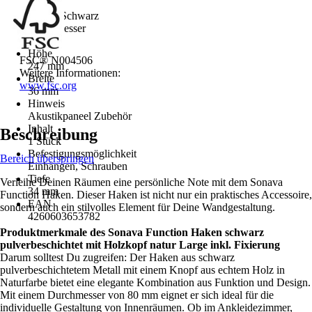
Farbton
Braun, Schwarz
Durchmesser
80 mm
Höhe
FSC® N004506
247 mm
Weitere Informationen:
Breite
www.fsc.org
36 mm
Hinweis
Akustikpaneel Zubehör
Inhalt
Beschreibung
1 Stück
Befestigungsmöglichkeit
Bereich überspringen
Einhängen, Schrauben
Tiefe
Verleihe Deinen Räumen eine persönliche Note mit dem Sonava
34 mm
Function Haken. Dieser Haken ist nicht nur ein praktisches Accessoire,
EAN
sondern auch ein stilvolles Element für Deine Wandgestaltung.
4260603653782
Produktmerkmale des Sonava Function Haken schwarz
pulverbeschichtet mit Holzkopf natur Large inkl. Fixierung
Darum solltest Du zugreifen: Der Haken aus schwarz
pulverbeschichtetem Metall mit einem Knopf aus echtem Holz in
Naturfarbe bietet eine elegante Kombination aus Funktion und Design.
Mit einem Durchmesser von 80 mm eignet er sich ideal für die
individuelle Gestaltung von Innenräumen. Ob im Ankleidezimmer,