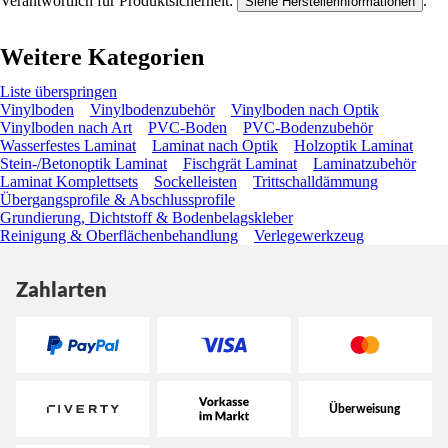
Verantwortlich für Produktsicherheit:
.
Siehe Herstellerinformationen
Weitere Kategorien
Liste überspringen
Vinylboden
Vinylbodenzubehör
Vinylboden nach Optik
Vinylboden nach Art
PVC-Boden
PVC-Bodenzubehör
Wasserfestes Laminat
Laminat nach Optik
Holzoptik Laminat
Stein-/Betonoptik Laminat
Fischgrät Laminat
Laminatzubehör
Laminat Komplettsets
Sockelleisten
Trittschalldämmung
Übergangsprofile & Abschlussprofile
Grundierung, Dichtstoff & Bodenbelagskleber
Reinigung & Oberflächenbehandlung
Verlegewerkzeug
Zahlarten