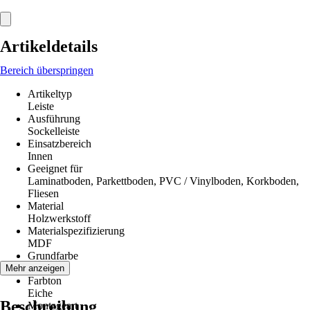
Artikeldetails
Bereich überspringen
Artikeltyp
Leiste
Ausführung
Sockelleiste
Einsatzbereich
Innen
Geeignet für
Laminatboden, Parkettboden, PVC / Vinylboden, Korkboden,
Fliesen
Material
Holzwerkstoff
Materialspezifizierung
MDF
Grundfarbe
Holz
Mehr anzeigen
Farbton
Eiche
Beschreibung
Montageart