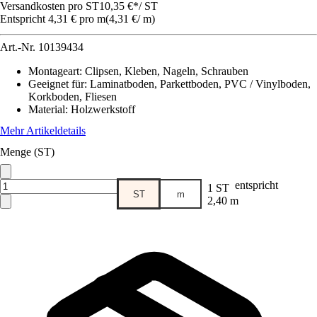
Versandkosten pro ST
10,35 €
*
/
ST
Entspricht 4,31 € pro m
(
4,31 €
/
m
)
Art.-Nr.
10139434
Montageart
:
Clipsen, Kleben, Nageln, Schrauben
Geeignet für
:
Laminatboden, Parkettboden, PVC / Vinylboden,
Korkboden, Fliesen
Material
:
Holzwerkstoff
Mehr Artikeldetails
Menge (ST)
entspricht
1 ST
ST
m
2,40 m