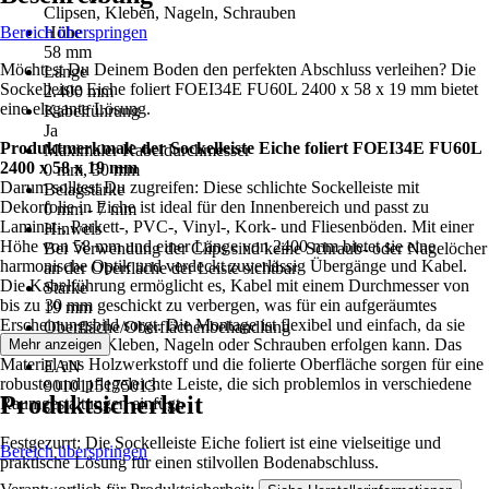
Clipsen, Kleben, Nageln, Schrauben
Bereich überspringen
Höhe
58 mm
Möchtest Du Deinem Boden den perfekten Abschluss verleihen? Die
Länge
Sockelleiste Eiche foliert FOEI34E FU60L 2400 x 58 x 19 mm bietet
2.400 mm
eine elegante Lösung.
Kabelführung
Ja
Produktmerkmale der Sockelleiste Eiche foliert FOEI34E FU60L
Maximaler Kabeldurchmesser
2400 x 58 x 19 mm
0 mm, 30 mm
Darum solltest Du zugreifen: Diese schlichte Sockelleiste mit
Belagstärke
Dekorfolie in Eiche ist ideal für den Innenbereich und passt zu
0 mm - 7 mm
Laminat-, Parkett-, PVC-, Vinyl-, Kork- und Fliesenböden. Mit einer
Hinweis
Höhe von 58 mm und einer Länge von 2400 mm bietet sie eine
Bei Verwendung der Clips sind keine Schraub- oder Nagelöcher
harmonische Optik und verdeckt zuverlässig Übergänge und Kabel.
an der Oberfläche der Leiste sichtbar
Die Kabelführung ermöglicht es, Kabel mit einem Durchmesser von
Stärke
bis zu 30 mm geschickt zu verbergen, was für ein aufgeräumtes
19 mm
Erscheinungsbild sorgt. Die Montage ist flexibel und einfach, da sie
Oberfläche/Oberflächenbehandlung
durch Clipsen, Kleben, Nageln oder Schrauben erfolgen kann. Das
Mehr anzeigen
Foliert
Material aus Holzwerkstoff und die folierte Oberfläche sorgen für eine
EAN
robuste und pflegeleichte Leiste, die sich problemlos in verschiedene
9010115175013
Produktsicherheit
Raumgestaltungen einfügt.
Festgezurrt: Die Sockelleiste Eiche foliert ist eine vielseitige und
Bereich überspringen
praktische Lösung für einen stilvollen Bodenabschluss.