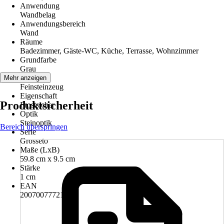
Anwendung
Wandbelag
Anwendungsbereich
Wand
Räume
Badezimmer, Gäste-WC, Küche, Terrasse, Wohnzimmer
Grundfarbe
Grau
Material
Mehr anzeigen
Feinsteinzeug
Eigenschaft
Produktsicherheit
Frostsicher
Optik
Steinoptik
Bereich überspringen
Serie
Grosseto
Maße (LxB)
59.8 cm x 9.5 cm
Stärke
1 cm
EAN
2007007772112