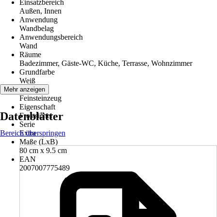
Einsatzbereich
Außen, Innen
Anwendung
Wandbelag
Anwendungsbereich
Wand
Räume
Badezimmer, Gäste-WC, Küche, Terrasse, Wohnzimmer
Grundfarbe
Weiß
Material
Mehr anzeigen
Feinsteinzeug
Eigenschaft
Datenblätter
Frostsicher
Serie
Bereich überspringen
Extra
Maße (LxB)
80 cm x 9.5 cm
EAN
2007007775489