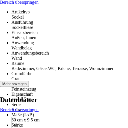
Bereich überspringen
Artikeltyp
Sockel
Ausführung
Sockelfliese
Einsatzbereich
Außen, Innen
Anwendung
Wandbelag
Anwendungsbereich
Wand
Räume
Badezimmer, Gäste-WC, Küche, Terrasse, Wohnzimmer
Grundfarbe
Grau
Material
Mehr anzeigen
Feinsteinzeug
Eigenschaft
Datenblätter
Frostsicher
Serie
Bereich überspringen
Extra
Maße (LxB)
60 cm x 9.5 cm
Stärke