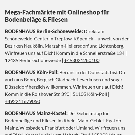
Mega-Fachmärkte mit Onlineshop für
Bodenbeläge & Fliesen
BODENHAUS Berlin-Schöneweide:
Direkt am
Schöneweide-Center in Treptow-Köpenick – unweit von den
Bezirken Neukölln, Marzahn-Hellersdorf und Lichtenberg.
Wir freuen uns auf Dich! Komm in die Schnellerstraße 134 |
12439 Berlin-Schöneweide |
+493021280100
BODENHAUS Köln-Poll:
Bei uns in der Domstadt bist Du
auch aus Bonn, Bergisch Gladbach, Leverkusen und sogar
Düsseldorf herzlich willkommen. Wir freuen uns auf Dich!
Komm in die Rolshover Str. 390 | 51105 Köln-Poll |
+492211679050
BODENHAUS Mainz-Kastel:
Der Geheimtipp für
Bodenbeläge und Fliesen im Rhein-Main-Gebiet. Egal ob
Mainz, Wiesbaden, Frankfurt oder Umland. Wir freuen uns
auf Dich! Komm in die Kurt-Hebach-Str. 1 | 55252 Mainz-