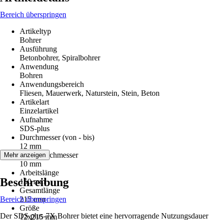
Bereich überspringen
Artikeltyp
Bohrer
Ausführung
Betonbohrer, Spiralbohrer
Anwendung
Bohren
Anwendungsbereich
Fliesen, Mauerwerk, Naturstein, Stein, Beton
Artikelart
Einzelartikel
Aufnahme
SDS-plus
Durchmesser (von - bis)
12 mm
Schaftdurchmesser
Mehr anzeigen
10 mm
Arbeitslänge
Beschreibung
150 mm
Gesamtlänge
Bereich überspringen
215 mm
Größe
Der SDS plus-7X Bohrer bietet eine hervorragende Nutzungsdauer
12x215 mm