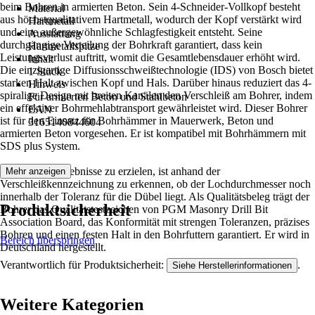
beim Bohren in armierten Beton. Sein 4-Schneider-Vollkopf besteht
Material
aus höchstqualitativem Hartmetall, wodurch der Kopf verstärkt wird
Hartmetall
und eine außergewöhnliche Schlagfestigkeit entsteht. Seine
Ausstattung
durchgängige Verteilung der Bohrkraft garantiert, dass kein
Hartmetallspitze
Leistungsverlust auftritt, womit die Gesamtlebensdauer erhöht wird.
Inhalt
Die einzigartige Diffusionsschweißtechnologie (IDS) von Bosch bietet
1 Stück
starken Halt zwischen Kopf und Hals. Darüber hinaus reduziert das 4-
Hinweis
spiralige Design mit breiten Kanälen den Verschleiß am Bohrer, indem
Für armierten Beton und Stahlbeton
ein effektiver Bohrmehlabtransport gewährleistet wird. Dieser Bohrer
EAN
ist für den Einsatz für Bohrhämmer in Mauerwerk, Beton und
3165140844604
armierten Beton vorgesehen. Er ist kompatibel mit Bohrhämmern mit
SDS plus System.
Um präzise Ergebnisse zu erzielen, ist anhand der
Mehr anzeigen
Verschleißkennzeichnung zu erkennen, ob der Lochdurchmesser noch
innerhalb der Toleranz für die Dübel liegt. Als Qualitätsbeleg trägt der
Produktsicherheit
Bohrer das Qualitätstestzeichen von PGM Masonry Drill Bit
Association Board, das Konformität mit strengen Toleranzen, präzises
Bohren und einen festen Halt in den Bohrfuttern garantiert. Er wird in
Bereich überspringen
Deutschland hergestellt.
Verantwortlich für Produktsicherheit:
.
Siehe Herstellerinformationen
Weitere Kategorien