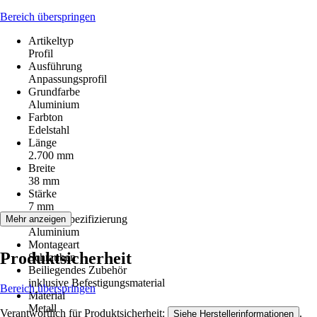
Bereich überspringen
Artikeltyp
Profil
Ausführung
Anpassungsprofil
Grundfarbe
Aluminium
Farbton
Edelstahl
Länge
2.700 mm
Breite
38 mm
Stärke
7 mm
Materialspezifizierung
Mehr anzeigen
Aluminium
Montageart
Produktsicherheit
Schrauben
Beiliegendes Zubehör
inklusive Befestigungsmaterial
Bereich überspringen
Material
Metall
Verantwortlich für Produktsicherheit:
.
Siehe Herstellerinformationen